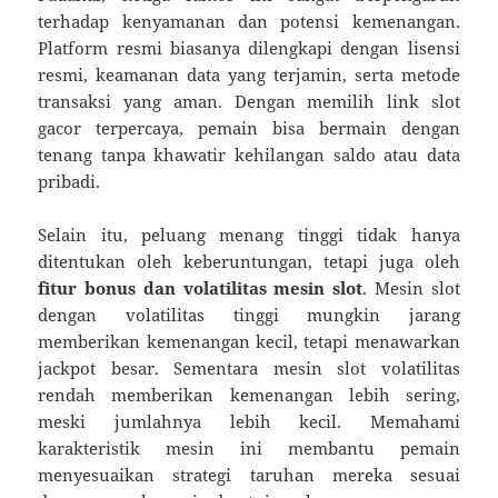
terhadap kenyamanan dan potensi kemenangan.
Platform resmi biasanya dilengkapi dengan lisensi
resmi, keamanan data yang terjamin, serta metode
transaksi yang aman. Dengan memilih link slot
gacor terpercaya, pemain bisa bermain dengan
tenang tanpa khawatir kehilangan saldo atau data
pribadi.
Selain itu, peluang menang tinggi tidak hanya
ditentukan oleh keberuntungan, tetapi juga oleh
fitur bonus dan volatilitas mesin slot
. Mesin slot
dengan volatilitas tinggi mungkin jarang
memberikan kemenangan kecil, tetapi menawarkan
jackpot besar. Sementara mesin slot volatilitas
rendah memberikan kemenangan lebih sering,
meski jumlahnya lebih kecil. Memahami
karakteristik mesin ini membantu pemain
menyesuaikan strategi taruhan mereka sesuai