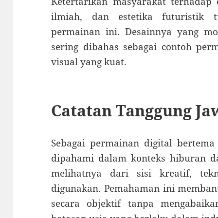
Ketertarikan masyarakat terhadap ek
ilmiah, dan estetika futuristik
permainan ini. Desainnya yang m
sering dibahas sebagai contoh perm
visual yang kuat.
Catatan Tanggung Ja
Sebagai permainan digital bertema 
dipahami dalam konteks hiburan da
melihatnya dari sisi kreatif, tek
digunakan. Pemahaman ini memban
secara objektif tanpa mengabaik