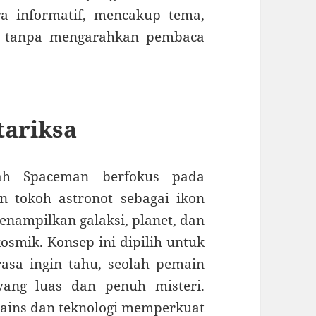
a informatif, mencakup tema,
ya tanpa mengarahkan pembaca
tariksa
ah
Spaceman berfokus pada
n tokoh astronot sebagai ikon
enampilkan galaksi, planet, dan
smik. Konsep ini dipilih untuk
asa ingin tahu, seolah pemain
yang luas dan penuh misteri.
ains dan teknologi memperkuat