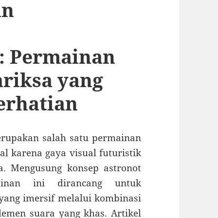
an
: Permainan
riksa yang
erhatian
upakan salah satu permainan
al karena gaya visual futuristik
a. Mengusung konsep astronot
inan ini dirancang untuk
ang imersif melalui kombinasi
lemen suara yang khas. Artikel