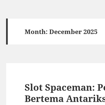
Month:
December 2025
Slot Spaceman: 
Bertema Antarik