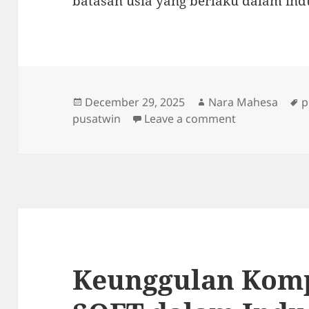
batasan usia yang berlaku dalam indu
Posted
Author
T
December 29, 2025
Nara Mahesa
p
on
on Slot Spac
pusatwin
Leave a comment
Keunggulan Komp