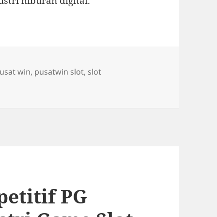
stri hiburan digital.
ags
usat win
,
pusatwin slot
,
slot
eman: Permainan Bertema Antariksa yang Menarik Perhatia
etitif PG