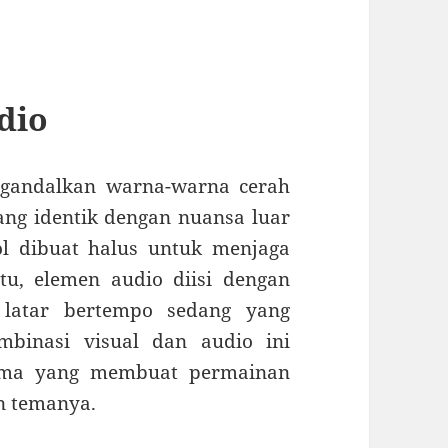
dio
engandalkan warna-warna cerah
yang identik dengan nuansa luar
l dibuat halus untuk menjaga
u, elemen audio diisi dengan
 latar bertempo sedang yang
mbinasi visual dan audio ini
tama yang membuat permainan
n temanya.