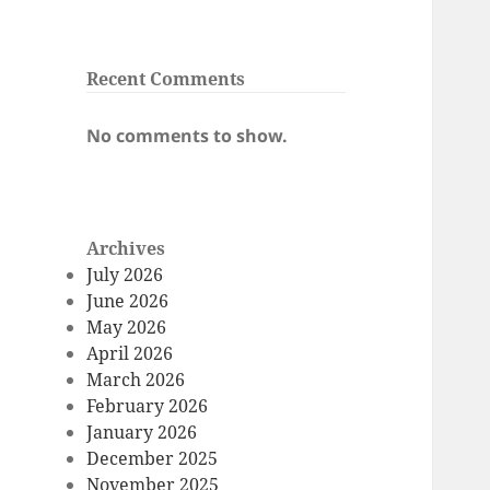
Recent Comments
No comments to show.
Archives
July 2026
June 2026
May 2026
April 2026
March 2026
February 2026
January 2026
December 2025
November 2025