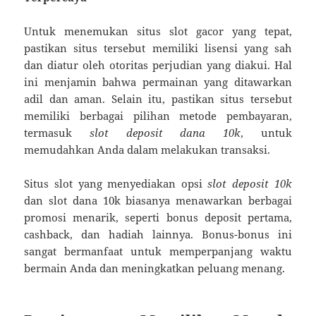
Untuk menemukan situs slot gacor yang tepat,
pastikan situs tersebut memiliki lisensi yang sah
dan diatur oleh otoritas perjudian yang diakui. Hal
ini menjamin bahwa permainan yang ditawarkan
adil dan aman. Selain itu, pastikan situs tersebut
memiliki berbagai pilihan metode pembayaran,
termasuk
slot deposit dana 10k
, untuk
memudahkan Anda dalam melakukan transaksi.
Situs slot yang menyediakan opsi
slot deposit 10k
dan slot dana 10k biasanya menawarkan berbagai
promosi menarik, seperti bonus deposit pertama,
cashback, dan hadiah lainnya. Bonus-bonus ini
sangat bermanfaat untuk memperpanjang waktu
bermain Anda dan meningkatkan peluang menang.