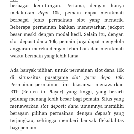
berbagai keuntungan. Pertama, dengan hanya
melakukan
depo
10k, pemain dapat menikmati
berbagai jenis permainan slot yang menarik.
Beberapa permainan bahkan menawarkan jackpot
besar meski dengan modal kecil. Selain itu, dengan
slot deposit dana 10k, pemain juga dapat mengelola
anggaran mereka dengan lebih baik dan menikmati
waktu bermain yang lebih lama.
Ada banyak pilihan untuk permainan slot dana 10k
di situs-situs
pusatgame
slot gacor depo 10k
.
Permainan-permainan ini biasanya menawarkan
RTP (Return to Player) yang tinggi, yang berarti
peluang menang lebih besar bagi pemain. Situs yang
menawarkan
slot deposit dana
umumnya memiliki
beragam pilihan permainan dengan
deposit
yang
terjangkau, sehingga memberi banyak fleksibilitas
bagi pemain.