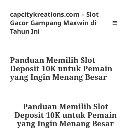
capcitykreations.com – Slot
Gacor Gampang Maxwin di
Tahun Ini
MENU
AND
WIDGETS
Panduan Memilih Slot
Deposit 10K untuk Pemain
yang Ingin Menang Besar
Panduan Memilih Slot
Deposit 10K untuk Pemain
yang Ingin Menang Besar