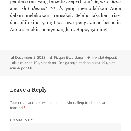
pembayaran yang tersedia, seperti
slot deposit dana
atau
slot deposit 10 rb
, yang memudahkan Anda
dalam melakukan transaksi. Selalu lakukan riset
dan pilih situs yang tepat agar pengalaman bermain
Anda semakin menyenangkan. Happy gaming!
Posted
Author
Tags
December 5, 2025
Rizqan Elwardana
link slot deposit
on
10k
,
slot depo 10k
,
slot depo 10rb gacor
,
slot depo pulsa 10k
,
slot
min depo 10k
Leave a Reply
Your email address will not be published.
Required fields are
marked
*
COMMENT
*