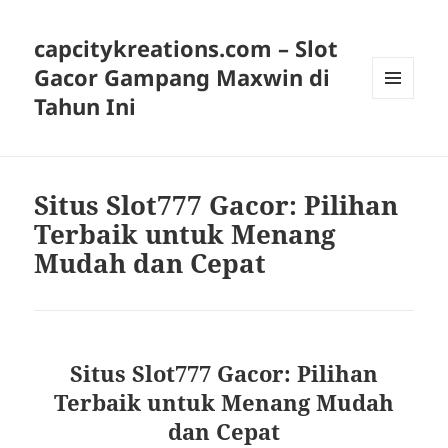
capcitykreations.com – Slot
Gacor Gampang Maxwin di
Tahun Ini
MENU
AND
WIDGETS
Situs Slot777 Gacor: Pilihan
Terbaik untuk Menang
Mudah dan Cepat
Situs Slot777 Gacor: Pilihan
Terbaik untuk Menang Mudah
dan Cepat