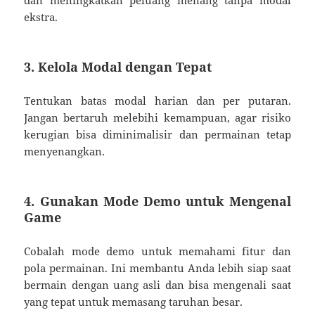
ekstra.
3. Kelola Modal dengan Tepat
Tentukan batas modal harian dan per putaran.
Jangan bertaruh melebihi kemampuan, agar risiko
kerugian bisa diminimalisir dan permainan tetap
menyenangkan.
4. Gunakan Mode Demo untuk Mengenal
Game
Cobalah mode demo untuk memahami fitur dan
pola permainan. Ini membantu Anda lebih siap saat
bermain dengan uang asli dan bisa mengenali saat
yang tepat untuk memasang taruhan besar.