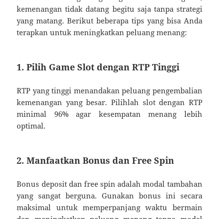
kemenangan tidak datang begitu saja tanpa strategi
yang matang. Berikut beberapa tips yang bisa Anda
terapkan untuk meningkatkan peluang menang:
1. Pilih Game Slot dengan RTP Tinggi
RTP yang tinggi menandakan peluang pengembalian
kemenangan yang besar. Pilihlah slot dengan RTP
minimal 96% agar kesempatan menang lebih
optimal.
2. Manfaatkan Bonus dan Free Spin
Bonus deposit dan free spin adalah modal tambahan
yang sangat berguna. Gunakan bonus ini secara
maksimal untuk memperpanjang waktu bermain
dan meningkatkan peluang menang tanpa modal