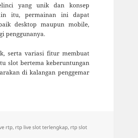
elinci yang unik dan konsep
ain itu, permainan ini dapat
 baik desktop maupun mobile,
agi penggunanya.
, serta variasi fitur membuat
atu slot bertema keberuntungan
carakan di kalangan penggemar
ags
ive rtp
,
rtp live slot terlengkap
,
rtp slot