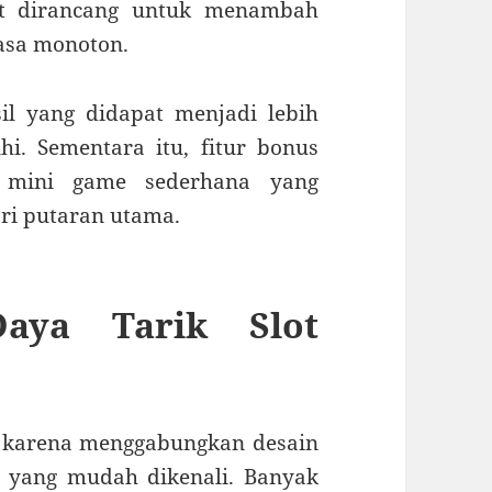
ebut dirancang untuk menambah
rasa monoton.
l yang didapat menjadi lebih
hi. Sementara itu, fitur bonus
k mini game sederhana yang
i putaran utama.
Daya Tarik Slot
r karena menggabungkan desain
 yang mudah dikenali. Banyak