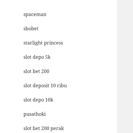
spaceman
sbobet
starlight princess
slot depo 5k
slot bet 200
slot deposit 10 ribu
slot depo 10k
pusathoki
slot bet 200 perak