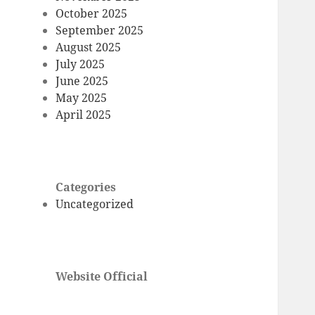
October 2025
September 2025
August 2025
July 2025
June 2025
May 2025
April 2025
Categories
Uncategorized
Website Official