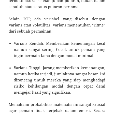
terbukti akurat setelah jutaan putaran, bukan dalam
sepuluh atau seratus putaran pertama.
Selain RTP, ada variabel yang disebut dengan
Varians atau Volatilitas. Varians menentukan “ritme”
dari sebuah permainan:
Varians Rendah: Memberikan kemenangan kecil
namun sangat sering. Cocok untuk pemain yang
ingin bermain lama dengan modal minimal.
Varians Tinggi: Jarang memberikan kemenangan,
namun ketika terjadi, jumlahnya sangat besar. Ini
dirancang untuk mereka yang siap menghadapi
risiko kehilangan modal dengan cepat demi
mengejar hasil yang signifikan.
Memahami probabilitas matematis ini sangat krusial
agar pemain tidak terjebak dalam emosi. Secara