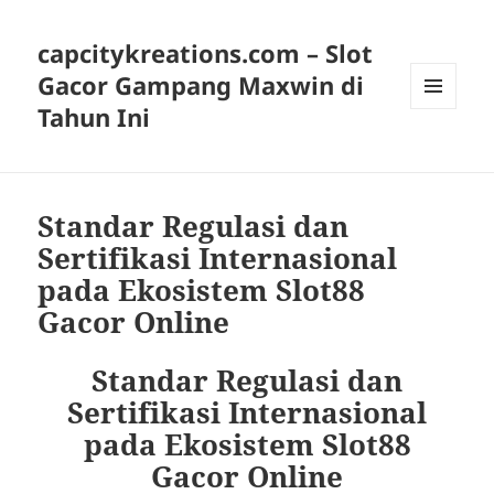
capcitykreations.com – Slot
Gacor Gampang Maxwin di
Tahun Ini
MENU
AND
WIDGETS
Standar Regulasi dan
Sertifikasi Internasional
pada Ekosistem Slot88
Gacor Online
Standar Regulasi dan
Sertifikasi Internasional
pada Ekosistem Slot88
Gacor Online