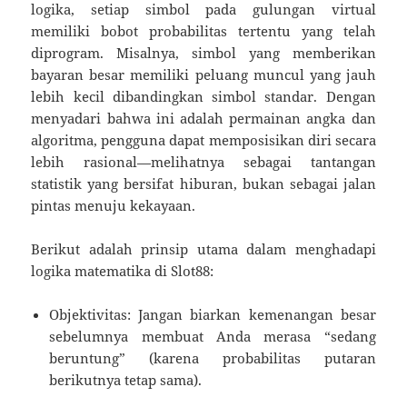
logika, setiap simbol pada gulungan virtual
memiliki bobot probabilitas tertentu yang telah
diprogram. Misalnya, simbol yang memberikan
bayaran besar memiliki peluang muncul yang jauh
lebih kecil dibandingkan simbol standar. Dengan
menyadari bahwa ini adalah permainan angka dan
algoritma, pengguna dapat memposisikan diri secara
lebih rasional—melihatnya sebagai tantangan
statistik yang bersifat hiburan, bukan sebagai jalan
pintas menuju kekayaan.
Berikut adalah prinsip utama dalam menghadapi
logika matematika di Slot88:
Objektivitas: Jangan biarkan kemenangan besar
sebelumnya membuat Anda merasa “sedang
beruntung” (karena probabilitas putaran
berikutnya tetap sama).