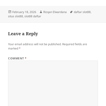
Posted
Author
Tags
February 18, 2026
Rizqan Elwardana
daftar slot88
,
on
situs slot88
,
slot88 daftar
Leave a Reply
Your email address will not be published.
Required fields are
marked
*
COMMENT
*