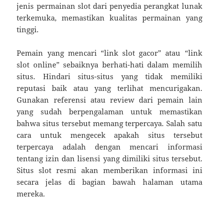
jenis permainan slot dari penyedia perangkat lunak
terkemuka, memastikan kualitas permainan yang
tinggi.
Pemain yang mencari “link slot gacor” atau “link
slot online” sebaiknya berhati-hati dalam memilih
situs. Hindari situs-situs yang tidak memiliki
reputasi baik atau yang terlihat mencurigakan.
Gunakan referensi atau review dari pemain lain
yang sudah berpengalaman untuk memastikan
bahwa situs tersebut memang terpercaya. Salah satu
cara untuk mengecek apakah situs tersebut
terpercaya adalah dengan mencari informasi
tentang izin dan lisensi yang dimiliki situs tersebut.
Situs slot resmi akan memberikan informasi ini
secara jelas di bagian bawah halaman utama
mereka.