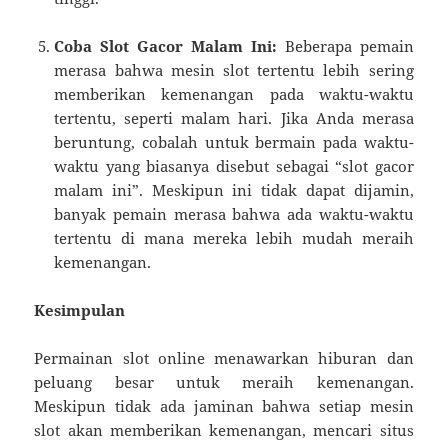
Coba Slot Gacor Malam Ini:
Beberapa pemain
merasa bahwa mesin slot tertentu lebih sering
memberikan kemenangan pada waktu-waktu
tertentu, seperti malam hari. Jika Anda merasa
beruntung, cobalah untuk bermain pada waktu-
waktu yang biasanya disebut sebagai “slot gacor
malam ini”. Meskipun ini tidak dapat dijamin,
banyak pemain merasa bahwa ada waktu-waktu
tertentu di mana mereka lebih mudah meraih
kemenangan.
Kesimpulan
Permainan slot online menawarkan hiburan dan
peluang besar untuk meraih kemenangan.
Meskipun tidak ada jaminan bahwa setiap mesin
slot akan memberikan kemenangan, mencari situs