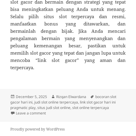
slot gacor dan bermain dengan strategi yang tepat
bisa meningkatkan peluang Anda untuk menang.
Selalu pilih situs slot terpercaya dan resmi,
manfaatkan bonus yang ditawarkan, dan
bermainlah dengan bijak. Jika Anda mencari
pengalaman bermain yang menyenangkan dan
peluang kemenangan besar, pastikan untuk
memilih slot gacor yang tepat dan jangan lupa untuk
mencoba “link slot gacor” yang aman dan
terpercaya.
Posted
Author
Tags
December 5, 2025
Rizqan Elwardana
bocoran slot
on
gacor hari ini
,
judi slot online terpercaya
,
link slot gacor hari ini
pragmatic play
,
situs judi slot online
,
slot online terpercaya
on Mengenal Slot Gacor dan Tips Menang Maksimal di
Leave a comment
Proudly powered by WordPress