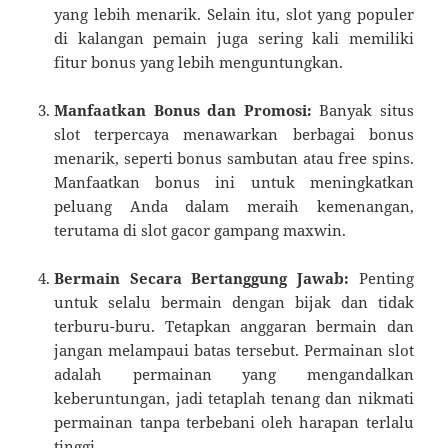
yang lebih menarik. Selain itu, slot yang populer
di kalangan pemain juga sering kali memiliki
fitur bonus yang lebih menguntungkan.
Manfaatkan Bonus dan Promosi:
Banyak situs
slot terpercaya menawarkan berbagai bonus
menarik, seperti bonus sambutan atau free spins.
Manfaatkan bonus ini untuk meningkatkan
peluang Anda dalam meraih kemenangan,
terutama di slot gacor gampang maxwin.
Bermain Secara Bertanggung Jawab:
Penting
untuk selalu bermain dengan bijak dan tidak
terburu-buru. Tetapkan anggaran bermain dan
jangan melampaui batas tersebut. Permainan slot
adalah permainan yang mengandalkan
keberuntungan, jadi tetaplah tenang dan nikmati
permainan tanpa terbebani oleh harapan terlalu
tinggi.