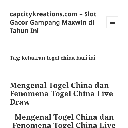
capcitykreations.com – Slot
Gacor Gampang Maxwin di
Tahun Ini
MENU
AND
WIDGETS
Tag:
keluaran togel china hari ini
Mengenal Togel China dan
Fenomena Togel China Live
Draw
Mengenal Togel China dan
Fenomena Togel China Live