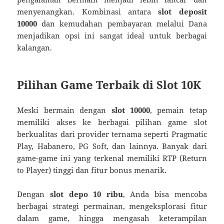
menyenangkan. Kombinasi antara
slot deposit
10000
dan kemudahan pembayaran melalui Dana
menjadikan opsi ini sangat ideal untuk berbagai
kalangan.
Pilihan Game Terbaik di Slot 10K
Meski bermain dengan
slot 10000
, pemain tetap
memiliki akses ke berbagai pilihan game slot
berkualitas dari provider ternama seperti Pragmatic
Play, Habanero, PG Soft, dan lainnya. Banyak dari
game-game ini yang terkenal memiliki RTP (Return
to Player) tinggi dan fitur bonus menarik.
Dengan
slot depo 10 ribu
, Anda bisa mencoba
berbagai strategi permainan, mengeksplorasi fitur
dalam game, hingga mengasah keterampilan