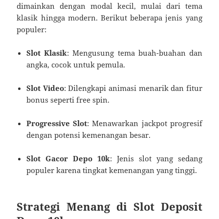
dimainkan dengan modal kecil, mulai dari tema
klasik hingga modern. Berikut beberapa jenis yang
populer:
Slot Klasik
: Mengusung tema buah-buahan dan
angka, cocok untuk pemula.
Slot Video
: Dilengkapi animasi menarik dan fitur
bonus seperti free spin.
Progressive Slot
: Menawarkan jackpot progresif
dengan potensi kemenangan besar.
Slot Gacor Depo 10k
: Jenis slot yang sedang
populer karena tingkat kemenangan yang tinggi.
Strategi Menang di Slot Deposit