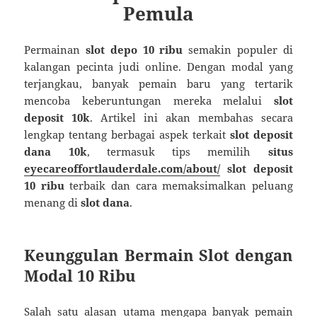
Pemula
Permainan
slot depo 10 ribu
semakin populer di
kalangan pecinta judi online. Dengan modal yang
terjangkau, banyak pemain baru yang tertarik
mencoba keberuntungan mereka melalui
slot
deposit 10k
. Artikel ini akan membahas secara
lengkap tentang berbagai aspek terkait
slot deposit
dana 10k
, termasuk tips memilih
situs
eyecareoffortlauderdale.com/about/
slot deposit
10 ribu
terbaik dan cara memaksimalkan peluang
menang di
slot dana
.
Keunggulan Bermain Slot dengan
Modal 10 Ribu
Salah satu alasan utama mengapa banyak pemain