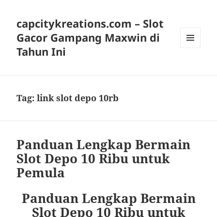
capcitykreations.com – Slot
Gacor Gampang Maxwin di
Tahun Ini
MENU
AND
WIDGETS
Tag:
link slot depo 10rb
Panduan Lengkap Bermain
Slot Depo 10 Ribu untuk
Pemula
Panduan Lengkap Bermain
Slot Depo 10 Ribu untuk