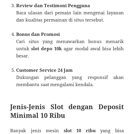
Review dan Testimoni Pengguna
Baca ulasan dari pemain lain mengenai layanan
dan kualitas permainan di situs tersebut.
Bonus dan Promosi
Cari situs yang menawarkan bonus menarik
untuk
slot depo 10k
agar modal awal bisa lebih
besar.
Customer Service 24 Jam
Dukungan pelanggan yang responsif akan
membantu saat mengalami kendala.
Jenis-Jenis Slot dengan Deposit
Minimal 10 Ribu
Banyak jenis mesin
slot 10 ribu
yang bisa