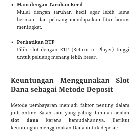
Main dengan Taruhan Kecil
Mulai dengan taruhan kecil agar lebih lama
bermain dan peluang mendapatkan fitur bonus
meningkat.
Perhatikan RTP
Pilih slot dengan RTP (Return to Player) tinggi
untuk peluang menang lebih besar.
Keuntungan Menggunakan Slot
Dana sebagai Metode Deposit
Metode pembayaran menjadi faktor penting dalam
judi online. Salah satu yang paling diminati adalah
slot dana
karena kemudahannya. Berikut
keuntungan menggunakan Dana untuk deposit: