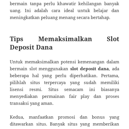
bermain tanpa perlu khawatir kehilangan banyak
uang. Ini adalah cara ideal untuk belajar dan
meningkatkan peluang menang secara bertahap.
Tips Memaksimalkan Slot
Deposit Dana
Untuk memaksimalkan potensi kemenangan dalam
bermain slot menggunakan
slot deposit dana
, ada
beberapa hal yang perlu diperhatikan. Pertama,
pilihlah situs terpercaya yang sudah memiliki
lisensi resmi. Situs semacam ini biasanya
menyediakan permainan fair play dan proses
transaksi yang aman.
Kedua, manfaatkan promosi dan bonus yang
ditawarkan situs. Banyak situs yang memberikan