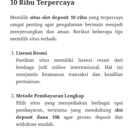
10 Ribu Terpercaya
Memilih
situs slot deposit 10 ribu
yang terpercaya
sangat penting agar pengalaman bermain menjadi
menyenangkan dan aman. Berikut beberapa tips
memilih situs terbaik:
Lisensi Resmi
Pastikan situs memiliki lisensi resmi dari
lembaga judi online internasional. Hal ini
menjamin keamanan transaksi dan keadilan
permainan.
Metode Pembayaran Lengkap
Pilih situs yang menyediakan berbagai opsi
pembayaran, terutama yang mendukung
slot
deposit dana 10k
agar proses deposit dan
withdraw mudah.