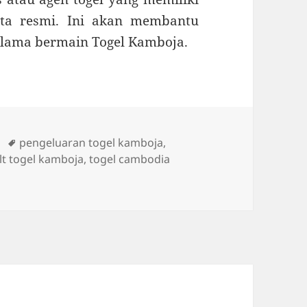
ata resmi. Ini akan membantu
lama bermain Togel Kamboja.
Tags
pengeluaran togel kamboja
,
lt togel kamboja
,
togel cambodia
inan Angka Populer di Asia Tenggara