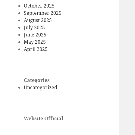
October 2025
September 2025
August 2025
July 2025
June 2025
May 2025
April 2025
Categories
Uncategorized
Website Official