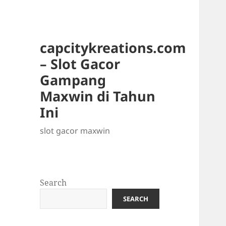
capcitykreations.com
– Slot Gacor
Gampang
Maxwin di Tahun
Ini
slot gacor maxwin
Search
SEARCH