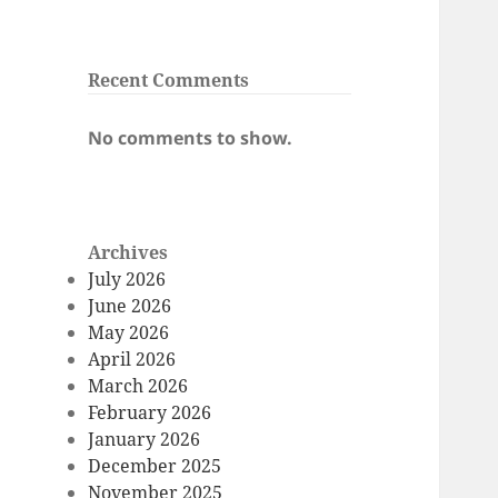
Recent Comments
No comments to show.
Archives
July 2026
June 2026
May 2026
April 2026
March 2026
February 2026
January 2026
December 2025
November 2025