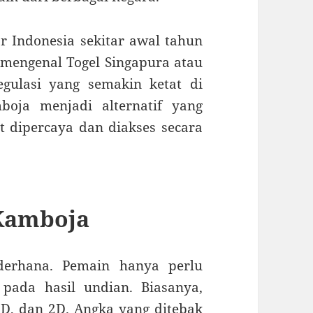
 Indonesia sekitar awal tahun
h mengenal Togel Singapura atau
gulasi yang semakin ketat di
boja menjadi alternatif yang
t dipercaya dan diakses secara
 Kamboja
derhana. Pemain hanya perlu
pada hasil undian. Biasanya,
D, dan 2D. Angka yang ditebak