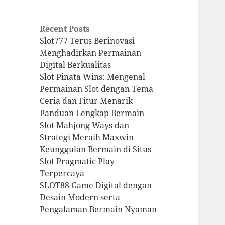
Recent Posts
Slot777 Terus Berinovasi
Menghadirkan Permainan
Digital Berkualitas
Slot Pinata Wins: Mengenal
Permainan Slot dengan Tema
Ceria dan Fitur Menarik
Panduan Lengkap Bermain
Slot Mahjong Ways dan
Strategi Meraih Maxwin
Keunggulan Bermain di Situs
Slot Pragmatic Play
Terpercaya
SLOT88 Game Digital dengan
Desain Modern serta
Pengalaman Bermain Nyaman