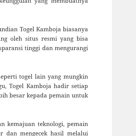
 keunggulan yang membuatnya
 undian Togel Kamboja biasanya
g oleh situs resmi yang bisa
sparansi tinggi dan mengurangi
seperti togel lain yang mungkin
u, Togel Kamboja hadir setiap
ebih besar kepada pemain untuk
an kemajuan teknologi, pemain
 dan mengecek hasil melalui