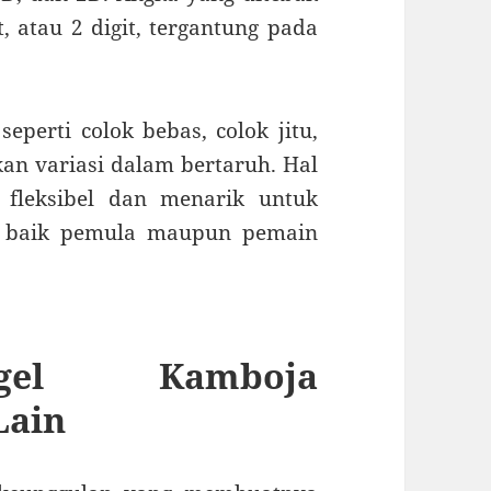
it, atau 2 digit, tergantung pada
seperti colok bebas, colok jitu,
an variasi dalam bertaruh. Hal
 fleksibel dan menarik untuk
n, baik pemula maupun pemain
gel Kamboja
Lain