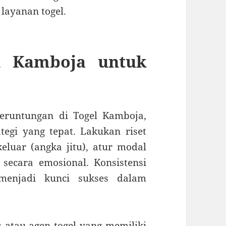
 layanan togel.
l Kamboja untuk
eruntungan di Togel Kamboja,
egi yang tepat. Lakukan riset
eluar (angka jitu), atur modal
secara emosional. Konsistensi
 menjadi kunci sukses dalam
 atau agen togel yang memiliki