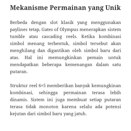
Mekanisme Permainan yang Unik
Berbeda dengan slot klasik yang menggunakan
paylines tetap, Gates of Olympus menerapkan sistem
tumble atau cascading reels. Ketika kombinasi
simbol menang terbentuk, simbol tersebut akan
menghilang dan digantikan oleh simbol baru dari
atas. Hal ini memungkinkan pemain untuk
mendapatkan beberapa kemenangan dalam satu
putaran.
Struktur reel 6×5 memberikan banyak kemungkinan
kombinasi, sehingga permainan terasa lebih
dinamis. Sistem ini juga membuat setiap putaran
terasa tidak monoton karena selalu ada potensi
kejutan dari simbol baru yang jatuh.