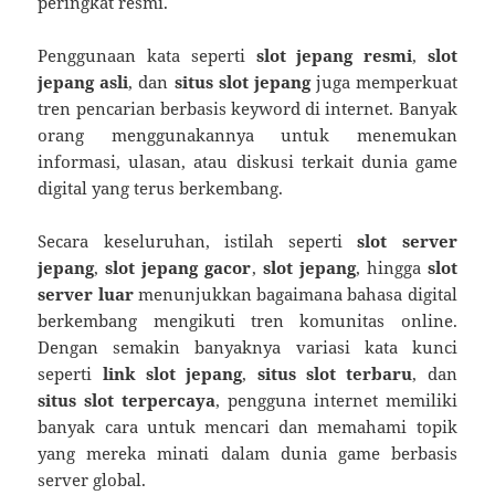
peringkat resmi.
Penggunaan kata seperti
slot jepang resmi
,
slot
jepang asli
, dan
situs slot jepang
juga memperkuat
tren pencarian berbasis keyword di internet. Banyak
orang menggunakannya untuk menemukan
informasi, ulasan, atau diskusi terkait dunia game
digital yang terus berkembang.
Secara keseluruhan, istilah seperti
slot server
jepang
,
slot jepang gacor
,
slot jepang
, hingga
slot
server luar
menunjukkan bagaimana bahasa digital
berkembang mengikuti tren komunitas online.
Dengan semakin banyaknya variasi kata kunci
seperti
link slot jepang
,
situs slot terbaru
, dan
situs slot terpercaya
, pengguna internet memiliki
banyak cara untuk mencari dan memahami topik
yang mereka minati dalam dunia game berbasis
server global.