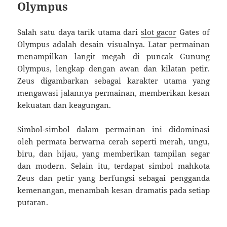
Olympus
Salah satu daya tarik utama dari
slot gacor
Gates of
Olympus adalah desain visualnya. Latar permainan
menampilkan langit megah di puncak Gunung
Olympus, lengkap dengan awan dan kilatan petir.
Zeus digambarkan sebagai karakter utama yang
mengawasi jalannya permainan, memberikan kesan
kekuatan dan keagungan.
Simbol-simbol dalam permainan ini didominasi
oleh permata berwarna cerah seperti merah, ungu,
biru, dan hijau, yang memberikan tampilan segar
dan modern. Selain itu, terdapat simbol mahkota
Zeus dan petir yang berfungsi sebagai pengganda
kemenangan, menambah kesan dramatis pada setiap
putaran.