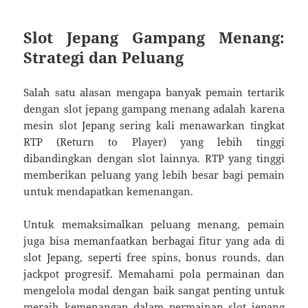
Slot Jepang Gampang Menang:
Strategi dan Peluang
Salah satu alasan mengapa banyak pemain tertarik
dengan slot jepang gampang menang adalah karena
mesin slot Jepang sering kali menawarkan tingkat
RTP (Return to Player) yang lebih tinggi
dibandingkan dengan slot lainnya. RTP yang tinggi
memberikan peluang yang lebih besar bagi pemain
untuk mendapatkan kemenangan.
Untuk memaksimalkan peluang menang, pemain
juga bisa memanfaatkan berbagai fitur yang ada di
slot Jepang, seperti free spins, bonus rounds, dan
jackpot progresif. Memahami pola permainan dan
mengelola modal dengan baik sangat penting untuk
meraih kemenangan dalam permainan slot jepang