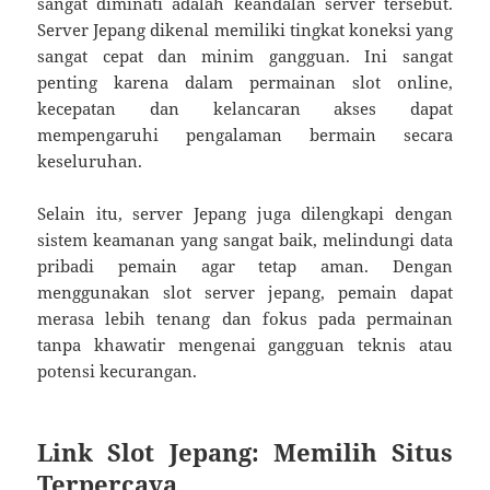
sangat diminati adalah keandalan server tersebut.
Server Jepang dikenal memiliki tingkat koneksi yang
sangat cepat dan minim gangguan. Ini sangat
penting karena dalam permainan slot online,
kecepatan dan kelancaran akses dapat
mempengaruhi pengalaman bermain secara
keseluruhan.
Selain itu, server Jepang juga dilengkapi dengan
sistem keamanan yang sangat baik, melindungi data
pribadi pemain agar tetap aman. Dengan
menggunakan slot server jepang, pemain dapat
merasa lebih tenang dan fokus pada permainan
tanpa khawatir mengenai gangguan teknis atau
potensi kecurangan.
Link Slot Jepang: Memilih Situs
Terpercaya