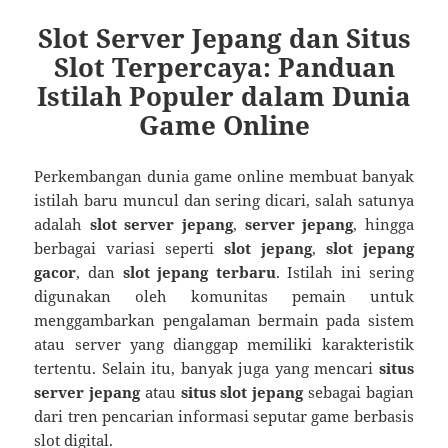
Slot Server Jepang dan Situs
Slot Terpercaya: Panduan
Istilah Populer dalam Dunia
Game Online
Perkembangan dunia game online membuat banyak
istilah baru muncul dan sering dicari, salah satunya
adalah
slot server jepang
,
server jepang
, hingga
berbagai variasi seperti
slot jepang
,
slot jepang
gacor
, dan
slot jepang terbaru
. Istilah ini sering
digunakan oleh komunitas pemain untuk
menggambarkan pengalaman bermain pada sistem
atau server yang dianggap memiliki karakteristik
tertentu. Selain itu, banyak juga yang mencari
situs
server jepang
atau
situs slot jepang
sebagai bagian
dari tren pencarian informasi seputar game berbasis
slot digital.