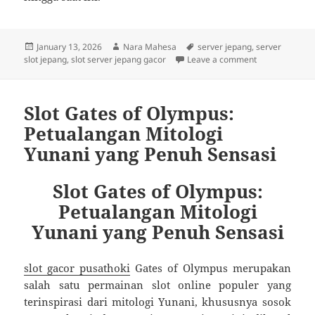
Posted
Author
Tags
January 13, 2026
Nara Mahesa
server jepang
,
server
on
on Slot Gates 
slot jepang
,
slot server jepang gacor
Leave a comment
Slot Gates of Olympus:
Petualangan Mitologi
Yunani yang Penuh Sensasi
Slot Gates of Olympus:
Petualangan Mitologi
Yunani yang Penuh Sensasi
slot gacor pusathoki
Gates of Olympus merupakan
salah satu permainan slot online populer yang
terinspirasi dari mitologi Yunani, khususnya sosok