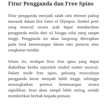
Fitur Pengganda dan Free Spins
Fitur pengganda menjadi salah satu elemen paling
menarik dalam Slot Gates of Olympus. Simbol petir
yang muncul secara acak dapat memberikan
pengganda mulai dari x2 hingga nilai yang sangat
tinggi. Pengganda ini akan langsung diterapkan
pada total kemenangan dalam satu putaran atau
rangkaian tumble.
Selain itu, terdapat fitur free spins yang dapat
diaktifkan ketika sejumlah simbol scatter muncul.
Dalam mode free spins, peluang munculnya
pengganda besar menjadi lebih tinggi, sehingga
meningkatkan potensi kemenangan secara
signifikan. Zeus akan tampil lebih sering, seolah
memberikan berkah kepada pemain.