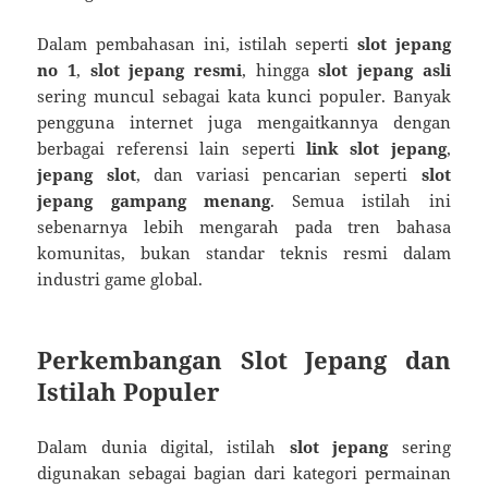
Dalam pembahasan ini, istilah seperti
slot jepang
no 1
,
slot jepang resmi
, hingga
slot jepang asli
sering muncul sebagai kata kunci populer. Banyak
pengguna internet juga mengaitkannya dengan
berbagai referensi lain seperti
link slot jepang
,
jepang slot
, dan variasi pencarian seperti
slot
jepang gampang menang
. Semua istilah ini
sebenarnya lebih mengarah pada tren bahasa
komunitas, bukan standar teknis resmi dalam
industri game global.
Perkembangan Slot Jepang dan
Istilah Populer
Dalam dunia digital, istilah
slot jepang
sering
digunakan sebagai bagian dari kategori permainan