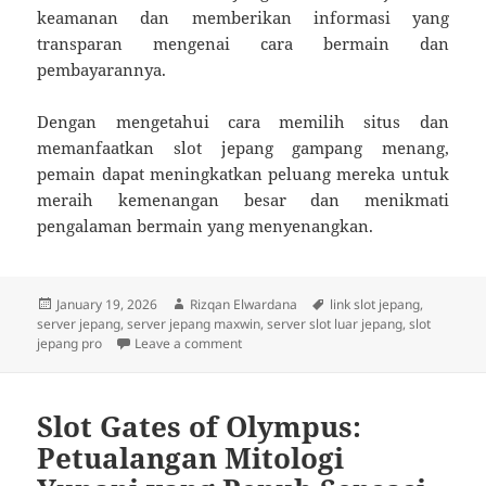
keamanan dan memberikan informasi yang
transparan mengenai cara bermain dan
pembayarannya.
Dengan mengetahui cara memilih situs dan
memanfaatkan slot jepang gampang menang,
pemain dapat meningkatkan peluang mereka untuk
meraih kemenangan besar dan menikmati
pengalaman bermain yang menyenangkan.
Posted
Author
Tags
January 19, 2026
Rizqan Elwardana
link slot jepang
,
on
server jepang
,
server jepang maxwin
,
server slot luar jepang
,
slot
on Slot Jepang: Permainan Seru dengan
jepang pro
Leave a comment
Slot Gates of Olympus:
Petualangan Mitologi