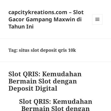
capcitykreations.com – Slot
Gacor Gampang Maxwin di
Tahun Ini
MENU
AND
WIDGETS
Tag:
situs slot deposit qris 10k
Slot QRIS: Kemudahan
Bermain Slot dengan
Deposit Digital
Slot QRIS: Kemudahan
Bermain Slot dengan