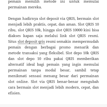
pemain memilih metode ini untuk memulai
permainan mereka.
Dengan hadirnya slot deposit via QRIS, bermain slot
menjadi lebih praktis, cepat, dan aman. Slot QRIS 10
ribu, slot QRIS 10k, hingga slot QRIS 10000 kini bisa
diakses kapan saja melalui link slot QRIS resmi.
Situs
slot deposit qris
resmi semakin mempermudah
pemain dengan berbagai promo menarik dan
metode transaksi yang fleksibel. Slot depo 10k QRIS
dan slot depo 10 ribu pakai QRIS memberikan
alternatif ideal bagi pemain yang ingin memulai
permainan tanpa modal besar, sambil tetap
menikmati sensasi menang besar dari permainan
slot online. Slot via QRIS benar-benar mengubah
cara bermain slot menjadi lebih modern, cepat, dan
efisien.