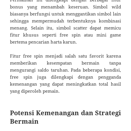
bonus yang menambah keseruan. Simbol wild
biasanya berfungsi untuk menggantikan simbol lain
sehingga mempermudah terbentuknya kombinasi
menang. Selain itu, simbol scatter dapat memicu
fitur khusus seperti free spin atau mini game
bertema pencarian harta karun.
Fitur free spin menjadi salah satu favorit karena
memberikan kesempatan bermain tanpa
mengurangi saldo taruhan. Pada beberapa kondisi,
free spin juga dilengkapi dengan pengganda
kemenangan yang dapat meningkatkan total hasil
yang diperoleh pemain.
Potensi Kemenangan dan Strategi
Bermain