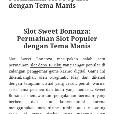
dengan Tema Manis
Slot Sweet Bonanza:
Permainan Slot Populer
dengan Tema Manis
Slot Sweet Bonanza merupakan salah satu
permainan
slot depo 10 ribu
yang sangat populer di
kalangan penggemar game kasino digital. Game ini
dikembangkan oleh Pragmatic Play dan dikenal
dengan tampilan visual yang cerah, penuh warna,
serta tema permen dan buah yang menarik. Sweet
Bonanza menawarkan pengalaman bermain yang
berbeda dari slot konvensional karena
menggunakan mekanisme tumble atau cascading
reels, di mana simbol yang menang akan