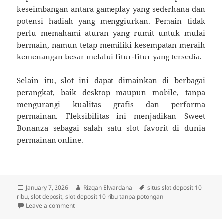
keseimbangan antara gameplay yang sederhana dan
potensi hadiah yang menggiurkan. Pemain tidak
perlu memahami aturan yang rumit untuk mulai
bermain, namun tetap memiliki kesempatan meraih
kemenangan besar melalui fitur-fitur yang tersedia.
Selain itu, slot ini dapat dimainkan di berbagai
perangkat, baik desktop maupun mobile, tanpa
mengurangi kualitas grafis dan performa
permainan. Fleksibilitas ini menjadikan Sweet
Bonanza sebagai salah satu slot favorit di dunia
permainan online.
Posted
Author
Tags
January 7, 2026
Rizqan Elwardana
situs slot deposit 10
on
ribu
,
slot deposit
,
slot deposit 10 ribu tanpa potongan
on Slot Sweet Bonanza: Permainan Slot Populer den
Leave a comment