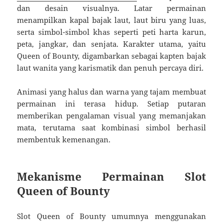
dan desain visualnya. Latar permainan
menampilkan kapal bajak laut, laut biru yang luas,
serta simbol-simbol khas seperti peti harta karun,
peta, jangkar, dan senjata. Karakter utama, yaitu
Queen of Bounty, digambarkan sebagai kapten bajak
laut wanita yang karismatik dan penuh percaya diri.
Animasi yang halus dan warna yang tajam membuat
permainan ini terasa hidup. Setiap putaran
memberikan pengalaman visual yang memanjakan
mata, terutama saat kombinasi simbol berhasil
membentuk kemenangan.
Mekanisme Permainan Slot
Queen of Bounty
Slot Queen of Bounty umumnya menggunakan