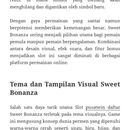
menghilang dan digantikan oleh simbol baru.
Dengan gaya permainan yang santai namun
berpotensi memberikan kemenangan besar, Sweet
Bonanza sering menjadi pilihan utama bagi pemain
pemula maupun pemain berpengalaman. Kombinasi
antara desain visual, efek suara, dan fitur bonus
menjadikan slot ini sangat diminati di berbagai
platform permainan online.
Tema dan Tampilan Visual Sweet
Bonanza
Salah satu daya tarik utama Slot
pusatwin daftar
Sweet Bonanza terletak pada tema visualnya. Game
ini mengusung konsep dunia permen yang dipenuhi
warna-warna cerah seperti ungu, biru, hijau, dan