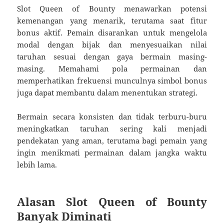
Slot Queen of Bounty menawarkan potensi
kemenangan yang menarik, terutama saat fitur
bonus aktif. Pemain disarankan untuk mengelola
modal dengan bijak dan menyesuaikan nilai
taruhan sesuai dengan gaya bermain masing-
masing. Memahami pola permainan dan
memperhatikan frekuensi munculnya simbol bonus
juga dapat membantu dalam menentukan strategi.
Bermain secara konsisten dan tidak terburu-buru
meningkatkan taruhan sering kali menjadi
pendekatan yang aman, terutama bagi pemain yang
ingin menikmati permainan dalam jangka waktu
lebih lama.
Alasan Slot Queen of Bounty
Banyak Diminati