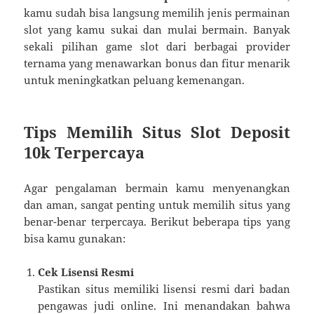
kamu sudah bisa langsung memilih jenis permainan
slot yang kamu sukai dan mulai bermain. Banyak
sekali pilihan game slot dari berbagai provider
ternama yang menawarkan bonus dan fitur menarik
untuk meningkatkan peluang kemenangan.
Tips Memilih Situs Slot Deposit
10k Terpercaya
Agar pengalaman bermain kamu menyenangkan
dan aman, sangat penting untuk memilih situs yang
benar-benar terpercaya. Berikut beberapa tips yang
bisa kamu gunakan:
Cek Lisensi Resmi
Pastikan situs memiliki lisensi resmi dari badan
pengawas judi online. Ini menandakan bahwa