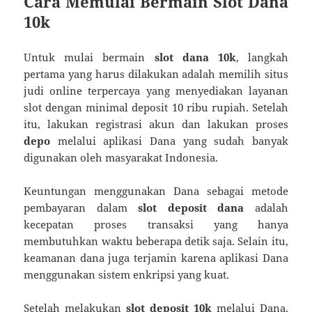
Cara Memulai Bermain Slot Dana
10k
Untuk mulai bermain
slot dana 10k
, langkah
pertama yang harus dilakukan adalah memilih situs
judi online terpercaya yang menyediakan layanan
slot dengan minimal deposit 10 ribu rupiah. Setelah
itu, lakukan registrasi akun dan lakukan proses
depo
melalui aplikasi Dana yang sudah banyak
digunakan oleh masyarakat Indonesia.
Keuntungan menggunakan Dana sebagai metode
pembayaran dalam
slot deposit dana
adalah
kecepatan proses transaksi yang hanya
membutuhkan waktu beberapa detik saja. Selain itu,
keamanan dana juga terjamin karena aplikasi Dana
menggunakan sistem enkripsi yang kuat.
Setelah melakukan
slot deposit 10k
melalui Dana,