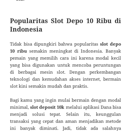
Popularitas Slot Depo 10 Ribu di
Indonesia
Tidak bisa dipungkiri bahwa popularitas
slot depo
10 ribu
semakin meningkat di Indonesia. Banyak
pemain yang memilih cara ini karena modal kecil
yang bisa digunakan untuk mencoba peruntungan
di berbagai mesin slot. Dengan perkembangan
teknologi dan kemudahan akses internet, bermain
slot kini semakin mudah dan praktis.
Bagi kamu yang ingin mulai bermain dengan modal
minimal,
slot deposit 10k
melalui aplikasi Dana bisa
menjadi solusi tepat. Selain itu, keunggulan
transaksi yang cepat dan aman menjadikan metode
ini banyak diminati. Jadi, tidak ada salahnya