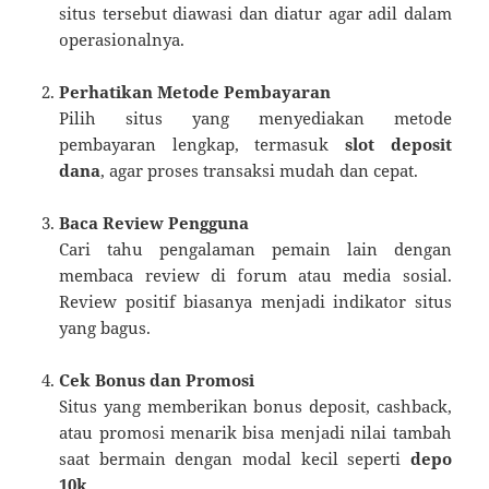
situs tersebut diawasi dan diatur agar adil dalam
operasionalnya.
Perhatikan Metode Pembayaran
Pilih situs yang menyediakan metode
pembayaran lengkap, termasuk
slot deposit
dana
, agar proses transaksi mudah dan cepat.
Baca Review Pengguna
Cari tahu pengalaman pemain lain dengan
membaca review di forum atau media sosial.
Review positif biasanya menjadi indikator situs
yang bagus.
Cek Bonus dan Promosi
Situs yang memberikan bonus deposit, cashback,
atau promosi menarik bisa menjadi nilai tambah
saat bermain dengan modal kecil seperti
depo
10k
.