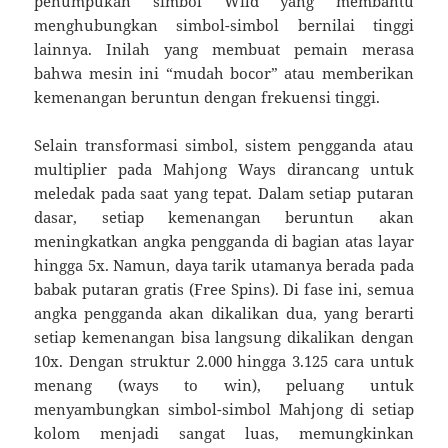
penumpukan simbol Wild yang membantu
menghubungkan simbol-simbol bernilai tinggi
lainnya. Inilah yang membuat pemain merasa
bahwa mesin ini “mudah bocor” atau memberikan
kemenangan beruntun dengan frekuensi tinggi.
Selain transformasi simbol, sistem pengganda atau
multiplier pada Mahjong Ways dirancang untuk
meledak pada saat yang tepat. Dalam setiap putaran
dasar, setiap kemenangan beruntun akan
meningkatkan angka pengganda di bagian atas layar
hingga 5x. Namun, daya tarik utamanya berada pada
babak putaran gratis (Free Spins). Di fase ini, semua
angka pengganda akan dikalikan dua, yang berarti
setiap kemenangan bisa langsung dikalikan dengan
10x. Dengan struktur 2.000 hingga 3.125 cara untuk
menang (ways to win), peluang untuk
menyambungkan simbol-simbol Mahjong di setiap
kolom menjadi sangat luas, memungkinkan