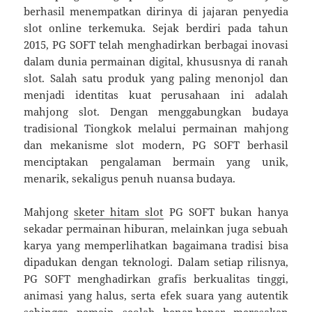
berhasil menempatkan dirinya di jajaran penyedia
slot online terkemuka. Sejak berdiri pada tahun
2015, PG SOFT telah menghadirkan berbagai inovasi
dalam dunia permainan digital, khususnya di ranah
slot. Salah satu produk yang paling menonjol dan
menjadi identitas kuat perusahaan ini adalah
mahjong slot. Dengan menggabungkan budaya
tradisional Tiongkok melalui permainan mahjong
dan mekanisme slot modern, PG SOFT berhasil
menciptakan pengalaman bermain yang unik,
menarik, sekaligus penuh nuansa budaya.
Mahjong
sketer hitam slot
PG SOFT bukan hanya
sekadar permainan hiburan, melainkan juga sebuah
karya yang memperlihatkan bagaimana tradisi bisa
dipadukan dengan teknologi. Dalam setiap rilisnya,
PG SOFT menghadirkan grafis berkualitas tinggi,
animasi yang halus, serta efek suara yang autentik
sehingga pemain seolah benar-benar merasakan