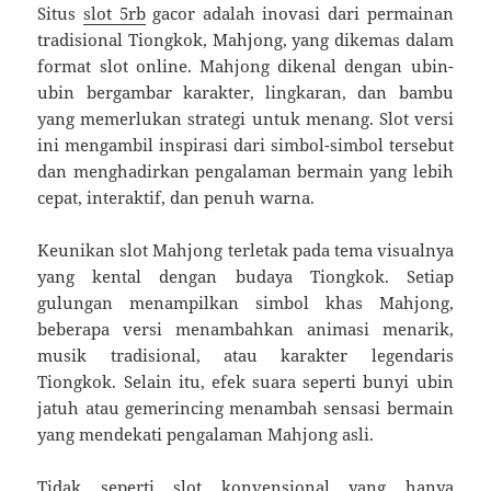
Situs
slot 5rb
gacor adalah inovasi dari permainan
tradisional Tiongkok, Mahjong, yang dikemas dalam
format slot online. Mahjong dikenal dengan ubin-
ubin bergambar karakter, lingkaran, dan bambu
yang memerlukan strategi untuk menang. Slot versi
ini mengambil inspirasi dari simbol-simbol tersebut
dan menghadirkan pengalaman bermain yang lebih
cepat, interaktif, dan penuh warna.
Keunikan slot Mahjong terletak pada tema visualnya
yang kental dengan budaya Tiongkok. Setiap
gulungan menampilkan simbol khas Mahjong,
beberapa versi menambahkan animasi menarik,
musik tradisional, atau karakter legendaris
Tiongkok. Selain itu, efek suara seperti bunyi ubin
jatuh atau gemerincing menambah sensasi bermain
yang mendekati pengalaman Mahjong asli.
Tidak seperti slot konvensional yang hanya