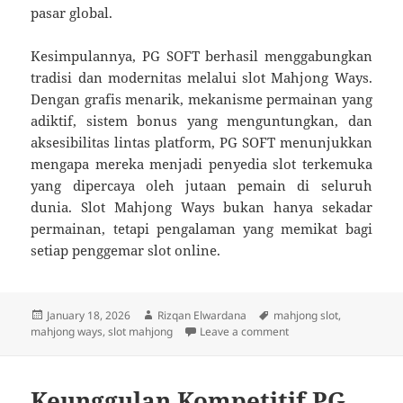
pasar global.
Kesimpulannya, PG SOFT berhasil menggabungkan
tradisi dan modernitas melalui slot Mahjong Ways.
Dengan grafis menarik, mekanisme permainan yang
adiktif, sistem bonus yang menguntungkan, dan
aksesibilitas lintas platform, PG SOFT menunjukkan
mengapa mereka menjadi penyedia slot terkemuka
yang dipercaya oleh jutaan pemain di seluruh
dunia. Slot Mahjong Ways bukan hanya sekadar
permainan, tetapi pengalaman yang memikat bagi
setiap penggemar slot online.
Posted
Author
Tags
January 18, 2026
Rizqan Elwardana
mahjong slot
,
on
on PG SOFT: Inovator 
mahjong ways
,
slot mahjong
Leave a comment
Keunggulan Kompetitif PG