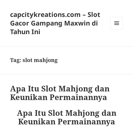
capcitykreations.com – Slot
Gacor Gampang Maxwin di
Tahun Ini
MENU
AND
WIDGETS
Tag:
slot mahjong
Apa Itu Slot Mahjong dan
Keunikan Permainannya
Apa Itu Slot Mahjong dan
Keunikan Permainannya