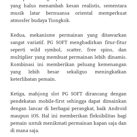
yang halus menambah kesan realistis, sementara
musik latar bernuansa oriental memperkuat
atmosfer budaya Tiongkok.
Kedua, mekanisme permainan yang ditawarkan
sangat variatif. PG SOFT menghadirkan fitur-fitur
seperti wild symbol, scatter, free spins, dan
multiplier yang membuat permainan lebih dinamis.
Kombinasi ini memberikan peluang kemenangan
yang lebih besar sekaligus meningkatkan
keterlibatan pemain.
Ketiga, mahjong slot PG SOFT dirancang dengan
pendekatan mobile-first sehingga dapat dimainkan
dengan lancar di berbagai perangkat, baik Android
maupun iOS. Hal ini memberikan fleksibilitas bagi
pemain untuk menikmati permainan kapan saja dan
di mana saja.