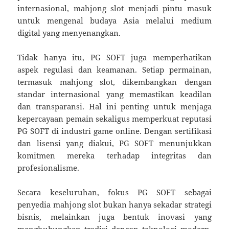
internasional, mahjong slot menjadi pintu masuk
untuk mengenal budaya Asia melalui medium
digital yang menyenangkan.
Tidak hanya itu, PG SOFT juga memperhatikan
aspek regulasi dan keamanan. Setiap permainan,
termasuk mahjong slot, dikembangkan dengan
standar internasional yang memastikan keadilan
dan transparansi. Hal ini penting untuk menjaga
kepercayaan pemain sekaligus memperkuat reputasi
PG SOFT di industri game online. Dengan sertifikasi
dan lisensi yang diakui, PG SOFT menunjukkan
komitmen mereka terhadap integritas dan
profesionalisme.
Secara keseluruhan, fokus PG SOFT sebagai
penyedia mahjong slot bukan hanya sekadar strategi
bisnis, melainkan juga bentuk inovasi yang
menghubungkan tradisi dengan teknologi modern.