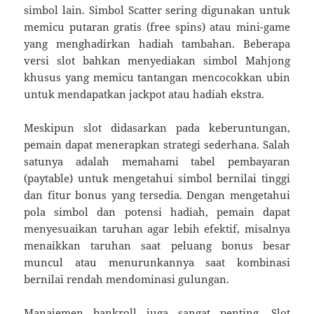
simbol lain. Simbol Scatter sering digunakan untuk
memicu putaran gratis (free spins) atau mini-game
yang menghadirkan hadiah tambahan. Beberapa
versi slot bahkan menyediakan simbol Mahjong
khusus yang memicu tantangan mencocokkan ubin
untuk mendapatkan jackpot atau hadiah ekstra.
Meskipun slot didasarkan pada keberuntungan,
pemain dapat menerapkan strategi sederhana. Salah
satunya adalah memahami tabel pembayaran
(paytable) untuk mengetahui simbol bernilai tinggi
dan fitur bonus yang tersedia. Dengan mengetahui
pola simbol dan potensi hadiah, pemain dapat
menyesuaikan taruhan agar lebih efektif, misalnya
menaikkan taruhan saat peluang bonus besar
muncul atau menurunkannya saat kombinasi
bernilai rendah mendominasi gulungan.
Manajemen bankroll juga sangat penting. Slot