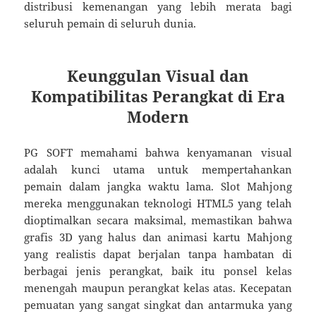
distribusi kemenangan yang lebih merata bagi
seluruh pemain di seluruh dunia.
Keunggulan Visual dan
Kompatibilitas Perangkat di Era
Modern
PG SOFT memahami bahwa kenyamanan visual
adalah kunci utama untuk mempertahankan
pemain dalam jangka waktu lama. Slot Mahjong
mereka menggunakan teknologi HTML5 yang telah
dioptimalkan secara maksimal, memastikan bahwa
grafis 3D yang halus dan animasi kartu Mahjong
yang realistis dapat berjalan tanpa hambatan di
berbagai jenis perangkat, baik itu ponsel kelas
menengah maupun perangkat kelas atas. Kecepatan
pemuatan yang sangat singkat dan antarmuka yang