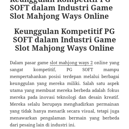
SOFT dalam Industri Game
Slot Mahjong Ways Online
Keunggulan Kompetitif PG
SOFT dalam Industri Game
Slot Mahjong Ways Online
Dalam pasar game
slot mahjong ways 2
online yang
sangat kompetitif, PG SOFT mampu
mempertahankan posisi terdepan melalui berbagai
keunggulan yang mereka miliki. Salah satu aspek
utama yang membuat mereka berbeda adalah fokus
mereka pada inovasi teknologi dan desain kreatif.
Mereka selalu berupaya menghadirkan permainan
yang tidak hanya menarik secara visual, tetapi juga
menawarkan pengalaman bermain yang berbeda
dari pesaing lain di industri ini.