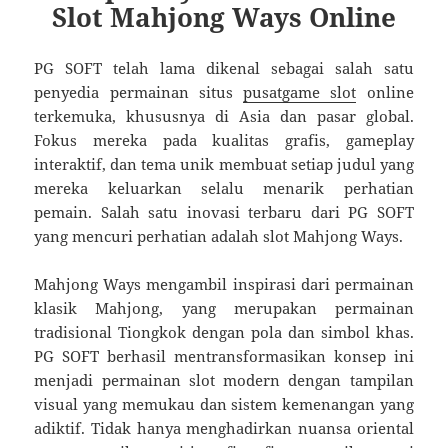
Slot Mahjong Ways Online
PG SOFT telah lama dikenal sebagai salah satu
penyedia permainan situs
pusatgame slot
online
terkemuka, khususnya di Asia dan pasar global.
Fokus mereka pada kualitas grafis, gameplay
interaktif, dan tema unik membuat setiap judul yang
mereka keluarkan selalu menarik perhatian
pemain. Salah satu inovasi terbaru dari PG SOFT
yang mencuri perhatian adalah slot Mahjong Ways.
Mahjong Ways mengambil inspirasi dari permainan
klasik Mahjong, yang merupakan permainan
tradisional Tiongkok dengan pola dan simbol khas.
PG SOFT berhasil mentransformasikan konsep ini
menjadi permainan slot modern dengan tampilan
visual yang memukau dan sistem kemenangan yang
adiktif. Tidak hanya menghadirkan nuansa oriental