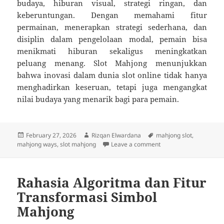
budaya, hiburan visual, strategi ringan, dan
keberuntungan. Dengan memahami fitur
permainan, menerapkan strategi sederhana, dan
disiplin dalam pengelolaan modal, pemain bisa
menikmati hiburan sekaligus meningkatkan
peluang menang. Slot Mahjong menunjukkan
bahwa inovasi dalam dunia slot online tidak hanya
menghadirkan keseruan, tetapi juga mengangkat
nilai budaya yang menarik bagi para pemain.
Posted
Author
Tags
February 27, 2026
Rizqan Elwardana
mahjong slot
,
on
on Apa Itu Slot Mahjo
mahjong ways
,
slot mahjong
Leave a comment
Rahasia Algoritma dan Fitur
Transformasi Simbol
Mahjong