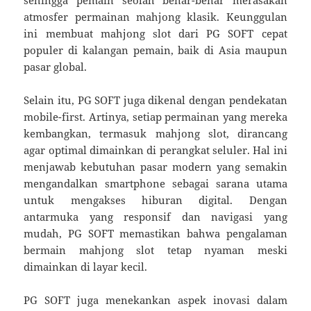
atmosfer permainan mahjong klasik. Keunggulan
ini membuat mahjong slot dari PG SOFT cepat
populer di kalangan pemain, baik di Asia maupun
pasar global.
Selain itu, PG SOFT juga dikenal dengan pendekatan
mobile-first. Artinya, setiap permainan yang mereka
kembangkan, termasuk mahjong slot, dirancang
agar optimal dimainkan di perangkat seluler. Hal ini
menjawab kebutuhan pasar modern yang semakin
mengandalkan smartphone sebagai sarana utama
untuk mengakses hiburan digital. Dengan
antarmuka yang responsif dan navigasi yang
mudah, PG SOFT memastikan bahwa pengalaman
bermain mahjong slot tetap nyaman meski
dimainkan di layar kecil.
PG SOFT juga menekankan aspek inovasi dalam