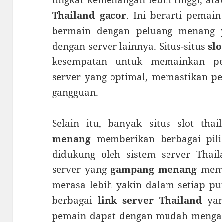
tingkat kemenangan lebih tinggi, ata
Thailand gacor
. Ini berarti pema
bermain dengan peluang menang y
dengan server lainnya. Situs-situs
sl
kesempatan untuk memainkan pe
server yang optimal, memastikan pe
gangguan.
Selain itu, banyak situs
slot thai
menang
memberikan berbagai pil
didukung oleh sistem server Thai
server yang
gampang menang
memu
merasa lebih yakin dalam setiap pu
berbagai
link server Thailand
yan
pemain dapat dengan mudah mengak