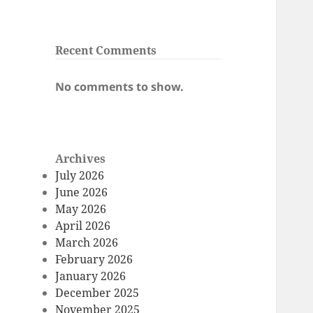
Recent Comments
No comments to show.
Archives
July 2026
June 2026
May 2026
April 2026
March 2026
February 2026
January 2026
December 2025
November 2025