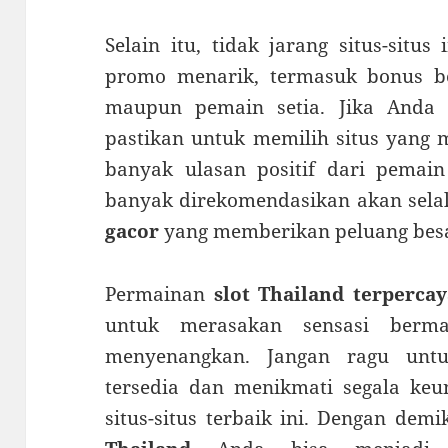
Selain itu, tidak jarang situs-situ
promo menarik, termasuk bonus b
maupun pemain setia. Jika Anda
pastikan untuk memilih situs yang m
banyak ulasan positif dari pemain
banyak direkomendasikan akan sel
gacor
yang memberikan peluang bes
Permainan
slot Thailand terpercay
untuk merasakan sensasi berm
menyenangkan. Jangan ragu unt
tersedia dan menikmati segala keu
situs-situs terbaik ini. Dengan de