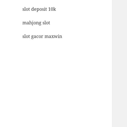
slot deposit 10k
mahjong slot
slot gacor maxwin