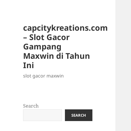
capcitykreations.com
– Slot Gacor
Gampang
Maxwin di Tahun
Ini
slot gacor maxwin
Search
SEARCH