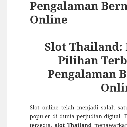
Pengalaman Berm
Online
Slot Thailand
Pilihan Ter
Pengalaman B
Onli
Slot online telah menjadi salah sa
populer di dunia perjudian digital. 
tersedia,
slot Thailand
menawarkan 