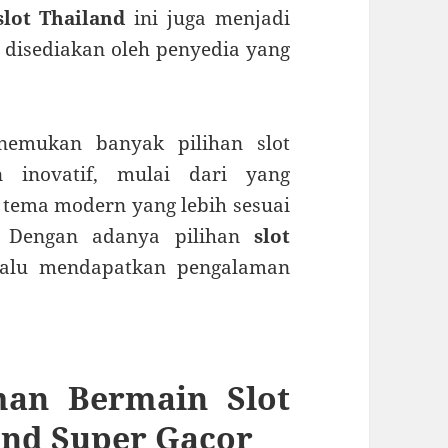
slot Thailand
ini juga menjadi
 disediakan oleh penyedia yang
nemukan banyak pilihan slot
inovatif, mulai dari yang
tema modern yang lebih sesuai
. Dengan adanya pilihan
slot
elalu mendapatkan pengalaman
man Bermain Slot
and Super Gacor