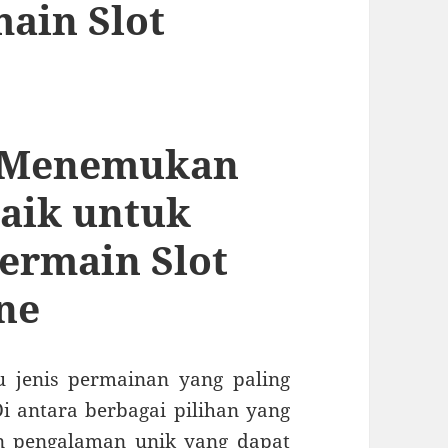
ain Slot
: Menemukan
baik untuk
ermain Slot
ne
tu jenis permainan yang paling
Di antara berbagai pilihan yang
pengalaman unik yang dapat