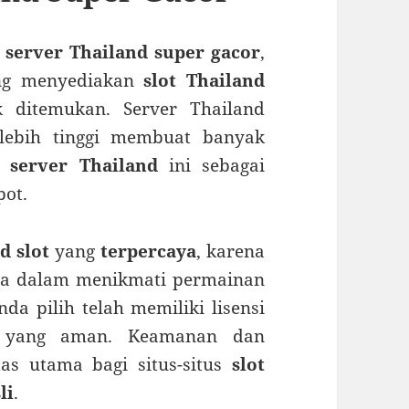
t server Thailand super gacor
,
yang menyediakan
slot Thailand
 ditemukan. Server Thailand
lebih tinggi membuat banyak
t server Thailand
ini sebagai
pot.
d slot
yang
terpercaya
, karena
ma dalam menikmati permainan
da pilih telah memiliki lisensi
i yang aman. Keamanan dan
as utama bagi situs-situs
slot
li
.