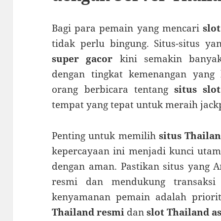
Bagi para pemain yang mencari
slo
tidak perlu bingung. Situs-situs 
super gacor
kini semakin banyak
dengan tingkat kemenangan yang 
orang berbicara tentang
situs slo
tempat yang tepat untuk meraih jack
Penting untuk memilih
situs Thailan
kepercayaan ini menjadi kunci uta
dengan aman. Pastikan situs yang An
resmi dan mendukung transaks
kenyamanan pemain adalah priorit
Thailand resmi
dan
slot Thailand as