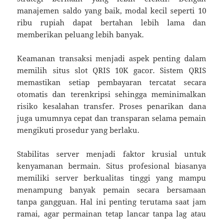
manajemen saldo yang baik, modal kecil seperti 10
ribu rupiah dapat bertahan lebih lama dan
memberikan peluang lebih banyak.
Keamanan transaksi menjadi aspek penting dalam
memilih situs slot QRIS 10K gacor. Sistem QRIS
memastikan setiap pembayaran tercatat secara
otomatis dan terenkripsi sehingga meminimalkan
risiko kesalahan transfer. Proses penarikan dana
juga umumnya cepat dan transparan selama pemain
mengikuti prosedur yang berlaku.
Stabilitas server menjadi faktor krusial untuk
kenyamanan bermain. Situs profesional biasanya
memiliki server berkualitas tinggi yang mampu
menampung banyak pemain secara bersamaan
tanpa gangguan. Hal ini penting terutama saat jam
ramai, agar permainan tetap lancar tanpa lag atau