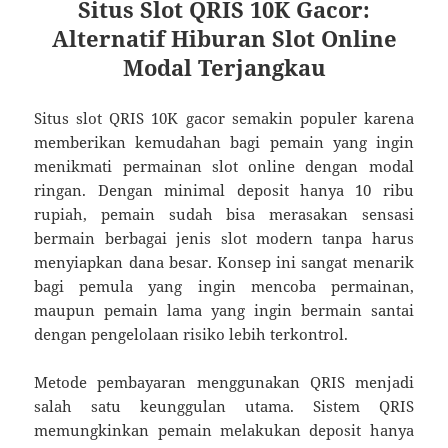
Situs Slot QRIS 10K Gacor:
Alternatif Hiburan Slot Online
Modal Terjangkau
Situs slot QRIS 10K gacor semakin populer karena
memberikan kemudahan bagi pemain yang ingin
menikmati permainan slot online dengan modal
ringan. Dengan minimal deposit hanya 10 ribu
rupiah, pemain sudah bisa merasakan sensasi
bermain berbagai jenis slot modern tanpa harus
menyiapkan dana besar. Konsep ini sangat menarik
bagi pemula yang ingin mencoba permainan,
maupun pemain lama yang ingin bermain santai
dengan pengelolaan risiko lebih terkontrol.
Metode pembayaran menggunakan QRIS menjadi
salah satu keunggulan utama. Sistem QRIS
memungkinkan pemain melakukan deposit hanya