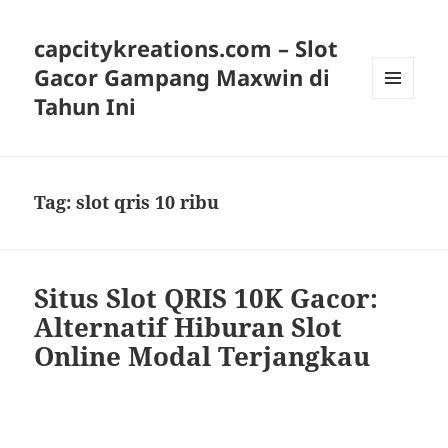
capcitykreations.com – Slot
Gacor Gampang Maxwin di
Tahun Ini
MENU
AND
WIDGETS
Tag:
slot qris 10 ribu
Situs Slot QRIS 10K Gacor:
Alternatif Hiburan Slot
Online Modal Terjangkau