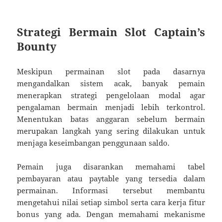
Strategi Bermain Slot Captain’s
Bounty
Meskipun permainan slot pada dasarnya
mengandalkan sistem acak, banyak pemain
menerapkan strategi pengelolaan modal agar
pengalaman bermain menjadi lebih terkontrol.
Menentukan batas anggaran sebelum bermain
merupakan langkah yang sering dilakukan untuk
menjaga keseimbangan penggunaan saldo.
Pemain juga disarankan memahami tabel
pembayaran atau paytable yang tersedia dalam
permainan. Informasi tersebut membantu
mengetahui nilai setiap simbol serta cara kerja fitur
bonus yang ada. Dengan memahami mekanisme