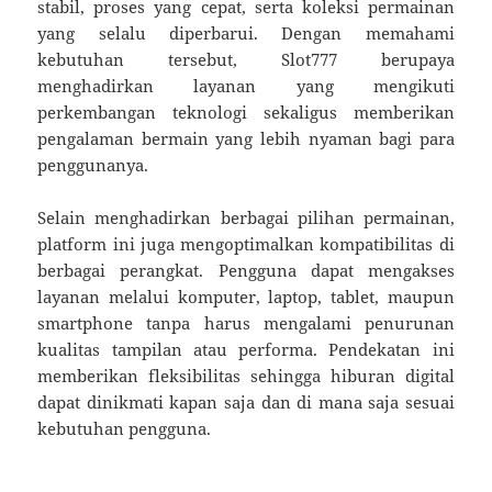
stabil, proses yang cepat, serta koleksi permainan
yang selalu diperbarui. Dengan memahami
kebutuhan tersebut, Slot777 berupaya
menghadirkan layanan yang mengikuti
perkembangan teknologi sekaligus memberikan
pengalaman bermain yang lebih nyaman bagi para
penggunanya.
Selain menghadirkan berbagai pilihan permainan,
platform ini juga mengoptimalkan kompatibilitas di
berbagai perangkat. Pengguna dapat mengakses
layanan melalui komputer, laptop, tablet, maupun
smartphone tanpa harus mengalami penurunan
kualitas tampilan atau performa. Pendekatan ini
memberikan fleksibilitas sehingga hiburan digital
dapat dinikmati kapan saja dan di mana saja sesuai
kebutuhan pengguna.