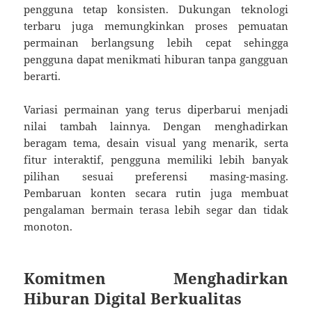
pengguna tetap konsisten. Dukungan teknologi
terbaru juga memungkinkan proses pemuatan
permainan berlangsung lebih cepat sehingga
pengguna dapat menikmati hiburan tanpa gangguan
berarti.
Variasi permainan yang terus diperbarui menjadi
nilai tambah lainnya. Dengan menghadirkan
beragam tema, desain visual yang menarik, serta
fitur interaktif, pengguna memiliki lebih banyak
pilihan sesuai preferensi masing-masing.
Pembaruan konten secara rutin juga membuat
pengalaman bermain terasa lebih segar dan tidak
monoton.
Komitmen Menghadirkan
Hiburan Digital Berkualitas