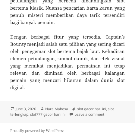
petualangan yang berbeda dibandingkan slot
bertema klasik. Nuansa pencarian harta karun yang
penuh misteri memberikan daya tarik tersendiri
bagi banyak pemain.
Dengan berbagai fitur yang tersedia, Captain’s
Bounty menjadi salah satu pilihan yang sering dicari
oleh penggemar slot bertema bajak laut. Kehadiran
elemen petualangan, simbol ikonik, dan efek visual
yang memikat menjadikan permainan ini tetap
relevan dan diminati oleh berbagai kalangan
pemain yang mencari hiburan dalam dunia slot
digital.
Posted
Author
Tags
June 3, 2026
Nara Mahesa
slot gacor hari ini
,
slot
on
on Slot Captain’s
terlengkap
,
slot777 gacor hari ini
Leave a comment
Proudly powered by WordPress