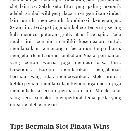
slot lainnya. Salah satu fitur yang paling menarik
adalah simbol wild yang dapat menggantikan simbol
lain untuk membentuk kombinasi kemenangan.
Selain itu, terdapat juga simbol scatter yang sering
kali memicu putaran gratis atau free spin. Pada
mode ini, pemain memiliki kesempatan untuk
mendapatkan kemenangan beruntun tanpa harus
mengeluarkan taruhan tambahan. Visual permainan
yang penuh warna juga menjadi daya tarik
tersendiri, karena memberikan pengalaman
bermain yang tidak membosankan. Efek animasi
ketika pemain mendapatkan kemenangan besar juga
menambah keseruan permainan ini. Musik latar
yang ceria semakin memperkuat tema pesta yang
diusung oleh game ini.
Tips Bermain Slot Pinata Wins