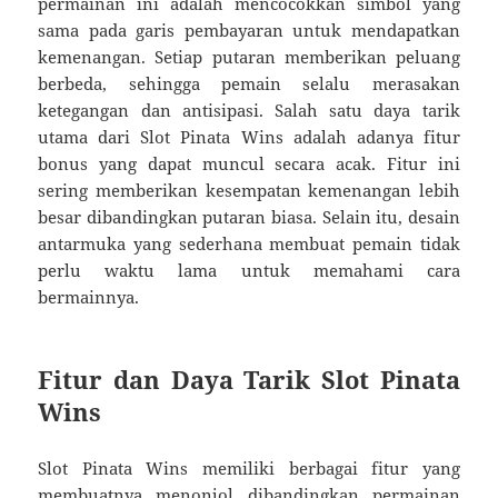
permainan ini adalah mencocokkan simbol yang
sama pada garis pembayaran untuk mendapatkan
kemenangan. Setiap putaran memberikan peluang
berbeda, sehingga pemain selalu merasakan
ketegangan dan antisipasi. Salah satu daya tarik
utama dari Slot Pinata Wins adalah adanya fitur
bonus yang dapat muncul secara acak. Fitur ini
sering memberikan kesempatan kemenangan lebih
besar dibandingkan putaran biasa. Selain itu, desain
antarmuka yang sederhana membuat pemain tidak
perlu waktu lama untuk memahami cara
bermainnya.
Fitur dan Daya Tarik Slot Pinata
Wins
Slot Pinata Wins memiliki berbagai fitur yang
membuatnya menonjol dibandingkan permainan