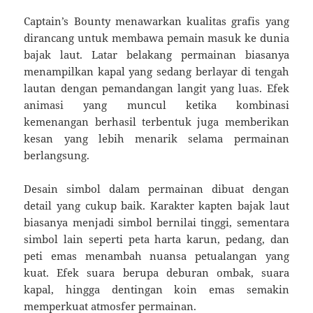
Captain’s Bounty menawarkan kualitas grafis yang
dirancang untuk membawa pemain masuk ke dunia
bajak laut. Latar belakang permainan biasanya
menampilkan kapal yang sedang berlayar di tengah
lautan dengan pemandangan langit yang luas. Efek
animasi yang muncul ketika kombinasi
kemenangan berhasil terbentuk juga memberikan
kesan yang lebih menarik selama permainan
berlangsung.
Desain simbol dalam permainan dibuat dengan
detail yang cukup baik. Karakter kapten bajak laut
biasanya menjadi simbol bernilai tinggi, sementara
simbol lain seperti peta harta karun, pedang, dan
peti emas menambah nuansa petualangan yang
kuat. Efek suara berupa deburan ombak, suara
kapal, hingga dentingan koin emas semakin
memperkuat atmosfer permainan.