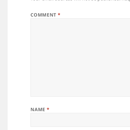
COMMENT
*
NAME
*