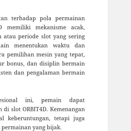
tan terhadap pola permainan
4D memiliki mekanisme acak,
tau periode slot yang sering
ain menentukan waktu dan
ra pemilihan mesin yang tepat,
r bonus, dan disiplin bermain
isten dan pengalaman bermain
sional ini, pemain dapat
 di slot ORBIT4D. Kemenangan
l keberuntungan, tetapi juga
n permainan yang bijak.