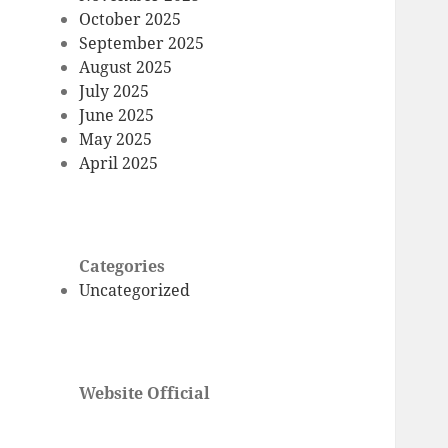
October 2025
September 2025
August 2025
July 2025
June 2025
May 2025
April 2025
Categories
Uncategorized
Website Official