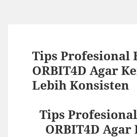
Tips Profesional
ORBIT4D Agar K
Lebih Konsisten
Tips Profesiona
ORBIT4D Agar