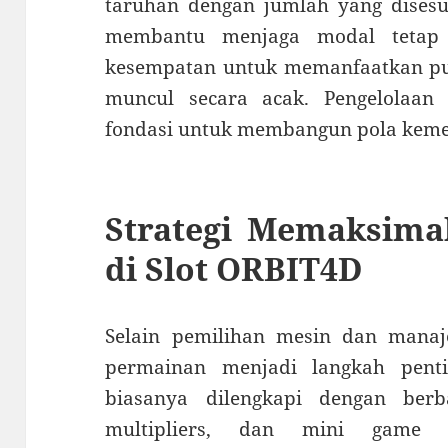
taruhan dengan jumlah yang disesua
membantu menjaga modal tetap 
kesempatan untuk memanfaatkan put
muncul secara acak. Pengelolaan
fondasi untuk membangun pola kemen
Strategi Memaksim
di Slot ORBIT4D
Selain pemilihan mesin dan mana
permainan menjadi langkah penti
biasanya dilengkapi dengan berba
multipliers, dan mini game b