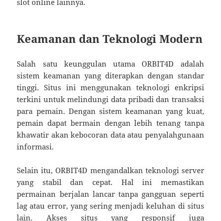
slot online lainnya.
Keamanan dan Teknologi Modern
Salah satu keunggulan utama ORBIT4D adalah
sistem keamanan yang diterapkan dengan standar
tinggi. Situs ini menggunakan teknologi enkripsi
terkini untuk melindungi data pribadi dan transaksi
para pemain. Dengan sistem keamanan yang kuat,
pemain dapat bermain dengan lebih tenang tanpa
khawatir akan kebocoran data atau penyalahgunaan
informasi.
Selain itu, ORBIT4D mengandalkan teknologi server
yang stabil dan cepat. Hal ini memastikan
permainan berjalan lancar tanpa gangguan seperti
lag atau error, yang sering menjadi keluhan di situs
lain. Akses situs yang responsif juga