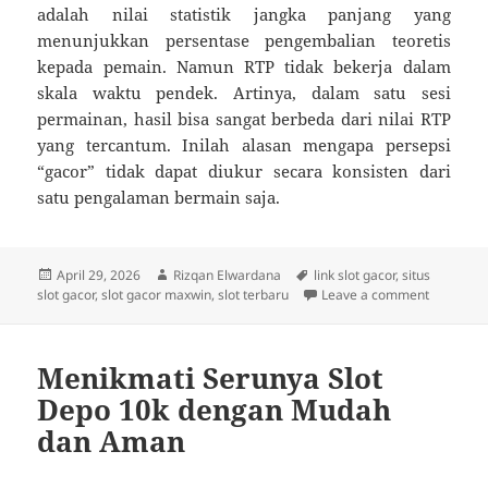
adalah nilai statistik jangka panjang yang
menunjukkan persentase pengembalian teoretis
kepada pemain. Namun RTP tidak bekerja dalam
skala waktu pendek. Artinya, dalam satu sesi
permainan, hasil bisa sangat berbeda dari nilai RTP
yang tercantum. Inilah alasan mengapa persepsi
“gacor” tidak dapat diukur secara konsisten dari
satu pengalaman bermain saja.
Posted
Author
Tags
April 29, 2026
Rizqan Elwardana
link slot gacor
,
situs
on
on Optima
slot gacor
,
slot gacor maxwin
,
slot terbaru
Leave a comment
Menikmati Serunya Slot
Depo 10k dengan Mudah
dan Aman