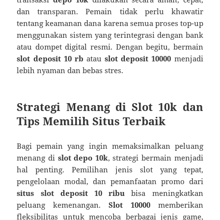
dan transparan. Pemain tidak perlu khawatir
tentang keamanan dana karena semua proses top-up
menggunakan sistem yang terintegrasi dengan bank
atau dompet digital resmi. Dengan begitu, bermain
slot deposit 10 rb
atau
slot deposit 10000
menjadi
lebih nyaman dan bebas stres.
Strategi Menang di Slot 10k dan
Tips Memilih Situs Terbaik
Bagi pemain yang ingin memaksimalkan peluang
menang di
slot depo 10k
, strategi bermain menjadi
hal penting. Pemilihan jenis slot yang tepat,
pengelolaan modal, dan pemanfaatan promo dari
situs slot deposit 10 ribu
bisa meningkatkan
peluang kemenangan.
Slot 10000
memberikan
fleksibilitas untuk mencoba berbagai jenis game,