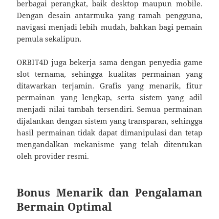
berbagai perangkat, baik desktop maupun mobile.
Dengan desain antarmuka yang ramah pengguna,
navigasi menjadi lebih mudah, bahkan bagi pemain
pemula sekalipun.
ORBIT4D juga bekerja sama dengan penyedia game
slot ternama, sehingga kualitas permainan yang
ditawarkan terjamin. Grafis yang menarik, fitur
permainan yang lengkap, serta sistem yang adil
menjadi nilai tambah tersendiri. Semua permainan
dijalankan dengan sistem yang transparan, sehingga
hasil permainan tidak dapat dimanipulasi dan tetap
mengandalkan mekanisme yang telah ditentukan
oleh provider resmi.
Bonus Menarik dan Pengalaman
Bermain Optimal