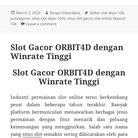
Posted
Author
Tags
March 2, 2026
Rizqan Elwardana
daftar slot depo 10k
,
on
pusatgame
,
situs slot depo 10rb
,
situs slot gacor
,
slot online deposit
on Menikmati Serunya Slot Depo 10k dengan 
10k
Leave a comment
Slot Gacor ORBIT4D dengan
Winrate Tinggi
Slot Gacor ORBIT4D dengan
Winrate Tinggi
Industri permainan slot online terus berkembang
pesat dalam beberapa tahun terakhir. Banyak
platform bermunculan menawarkan berbagai jenis
permainan dengan fitur menarik dan peluang
kemenangan yang menggiurkan. Salah satu nama
yang
situs slot
semakin sering dibicarakan oleh para