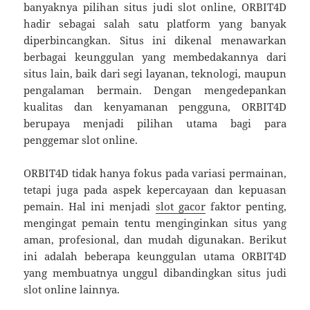
banyaknya pilihan situs judi slot online, ORBIT4D
hadir sebagai salah satu platform yang banyak
diperbincangkan. Situs ini dikenal menawarkan
berbagai keunggulan yang membedakannya dari
situs lain, baik dari segi layanan, teknologi, maupun
pengalaman bermain. Dengan mengedepankan
kualitas dan kenyamanan pengguna, ORBIT4D
berupaya menjadi pilihan utama bagi para
penggemar slot online.
ORBIT4D tidak hanya fokus pada variasi permainan,
tetapi juga pada aspek kepercayaan dan kepuasan
pemain. Hal ini menjadi
slot gacor
faktor penting,
mengingat pemain tentu menginginkan situs yang
aman, profesional, dan mudah digunakan. Berikut
ini adalah beberapa keunggulan utama ORBIT4D
yang membuatnya unggul dibandingkan situs judi
slot online lainnya.