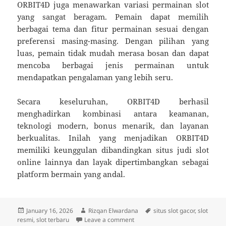
ORBIT4D juga menawarkan variasi permainan slot
yang sangat beragam. Pemain dapat memilih
berbagai tema dan fitur permainan sesuai dengan
preferensi masing-masing. Dengan pilihan yang
luas, pemain tidak mudah merasa bosan dan dapat
mencoba berbagai jenis permainan untuk
mendapatkan pengalaman yang lebih seru.
Secara keseluruhan, ORBIT4D berhasil
menghadirkan kombinasi antara keamanan,
teknologi modern, bonus menarik, dan layanan
berkualitas. Inilah yang menjadikan ORBIT4D
memiliki keunggulan dibandingkan situs judi slot
online lainnya dan layak dipertimbangkan sebagai
platform bermain yang andal.
Posted
Author
Tags
January 16, 2026
Rizqan Elwardana
situs slot gacor
,
slot
on
on Keunggulan Judi Slot Online 
resmi
,
slot terbaru
Leave a comment