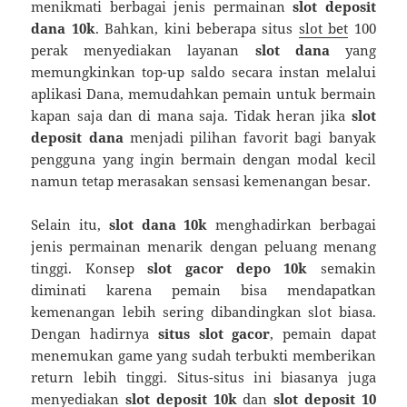
menikmati berbagai jenis permainan
slot deposit
dana 10k
. Bahkan, kini beberapa situs
slot bet
100
perak menyediakan layanan
slot dana
yang
memungkinkan top-up saldo secara instan melalui
aplikasi Dana, memudahkan pemain untuk bermain
kapan saja dan di mana saja. Tidak heran jika
slot
deposit dana
menjadi pilihan favorit bagi banyak
pengguna yang ingin bermain dengan modal kecil
namun tetap merasakan sensasi kemenangan besar.
Selain itu,
slot dana 10k
menghadirkan berbagai
jenis permainan menarik dengan peluang menang
tinggi. Konsep
slot gacor depo 10k
semakin
diminati karena pemain bisa mendapatkan
kemenangan lebih sering dibandingkan slot biasa.
Dengan hadirnya
situs slot gacor
, pemain dapat
menemukan game yang sudah terbukti memberikan
return lebih tinggi. Situs-situs ini biasanya juga
menyediakan
slot deposit 10k
dan
slot deposit 10