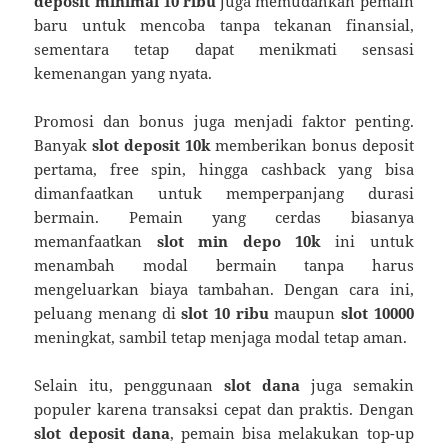
deposit minimal 10 ribu
juga memudahkan pemain
baru untuk mencoba tanpa tekanan finansial,
sementara tetap dapat menikmati sensasi
kemenangan yang nyata.
Promosi dan bonus juga menjadi faktor penting.
Banyak
slot deposit 10k
memberikan bonus deposit
pertama, free spin, hingga cashback yang bisa
dimanfaatkan untuk memperpanjang durasi
bermain. Pemain yang cerdas biasanya
memanfaatkan
slot min depo 10k
ini untuk
menambah modal bermain tanpa harus
mengeluarkan biaya tambahan. Dengan cara ini,
peluang menang di
slot 10 ribu
maupun
slot 10000
meningkat, sambil tetap menjaga modal tetap aman.
Selain itu, penggunaan
slot dana
juga semakin
populer karena transaksi cepat dan praktis. Dengan
slot deposit dana
, pemain bisa melakukan top-up