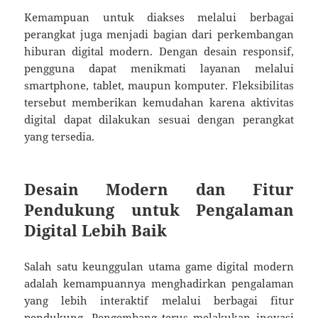
Kemampuan untuk diakses melalui berbagai
perangkat juga menjadi bagian dari perkembangan
hiburan digital modern. Dengan desain responsif,
pengguna dapat menikmati layanan melalui
smartphone, tablet, maupun komputer. Fleksibilitas
tersebut memberikan kemudahan karena aktivitas
digital dapat dilakukan sesuai dengan perangkat
yang tersedia.
Desain Modern dan Fitur
Pendukung untuk Pengalaman
Digital Lebih Baik
Salah satu keunggulan utama game digital modern
adalah kemampuannya menghadirkan pengalaman
yang lebih interaktif melalui berbagai fitur
pendukung. Pengembang terus melakukan inovasi