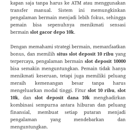
kapan saja tanpa harus ke ATM atau menggunakan
transfer manual. Sistem ini memungkinkan
pengalaman bermain menjadi lebih fokus, sehingga
pemain bisa sepenuhnya menikmati sensasi
bermain
slot gacor depo 10k
.
Dengan memahami strategi bermain, memanfaatkan
bonus, dan memilih
situs slot deposit 10 ribu
yang
terpercaya, pengalaman bermain
slot deposit 10000
bisa semakin menguntungkan. Pemain tidak hanya
menikmati keseruan, tetapi juga memiliki peluang
meraih kemenangan besar tanpa harus
mengeluarkan modal tinggi. Fitur
slot 10 ribu
,
slot
10k
, dan
slot deposit dana 10k
menghadirkan
kombinasi sempurna antara hiburan dan peluang
finansial, membuat setiap putaran menjadi
pengalaman yang mendebarkan dan
menguntungkan.