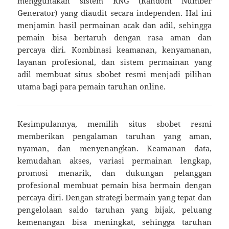
menggunakan sistem RNG (Random Number
Generator) yang diaudit secara independen. Hal ini
menjamin hasil permainan acak dan adil, sehingga
pemain bisa bertaruh dengan rasa aman dan
percaya diri. Kombinasi keamanan, kenyamanan,
layanan profesional, dan sistem permainan yang
adil membuat situs sbobet resmi menjadi pilihan
utama bagi para pemain taruhan online.
Kesimpulannya, memilih situs sbobet resmi
memberikan pengalaman taruhan yang aman,
nyaman, dan menyenangkan. Keamanan data,
kemudahan akses, variasi permainan lengkap,
promosi menarik, dan dukungan pelanggan
profesional membuat pemain bisa bermain dengan
percaya diri. Dengan strategi bermain yang tepat dan
pengelolaan saldo taruhan yang bijak, peluang
kemenangan bisa meningkat, sehingga taruhan