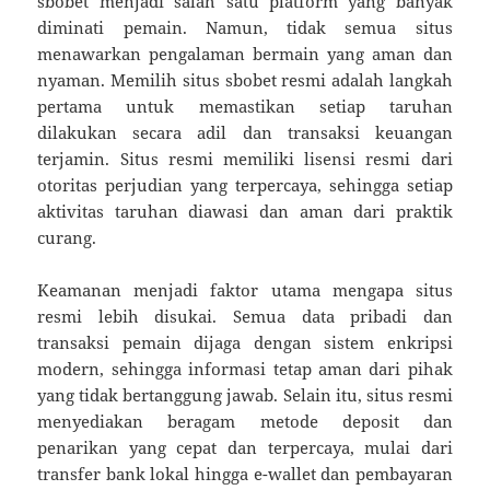
sbobet menjadi salah satu platform yang banyak
diminati pemain. Namun, tidak semua situs
menawarkan pengalaman bermain yang aman dan
nyaman. Memilih situs sbobet resmi adalah langkah
pertama untuk memastikan setiap taruhan
dilakukan secara adil dan transaksi keuangan
terjamin. Situs resmi memiliki lisensi resmi dari
otoritas perjudian yang terpercaya, sehingga setiap
aktivitas taruhan diawasi dan aman dari praktik
curang.
Keamanan menjadi faktor utama mengapa situs
resmi lebih disukai. Semua data pribadi dan
transaksi pemain dijaga dengan sistem enkripsi
modern, sehingga informasi tetap aman dari pihak
yang tidak bertanggung jawab. Selain itu, situs resmi
menyediakan beragam metode deposit dan
penarikan yang cepat dan terpercaya, mulai dari
transfer bank lokal hingga e-wallet dan pembayaran