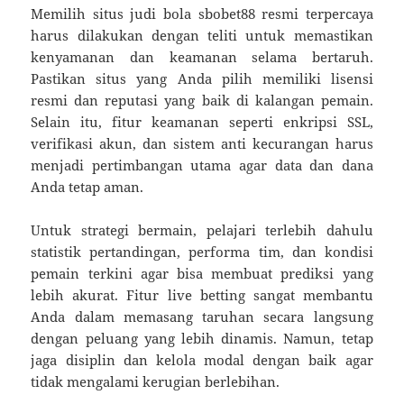
Memilih situs judi bola sbobet88 resmi terpercaya
harus dilakukan dengan teliti untuk memastikan
kenyamanan dan keamanan selama bertaruh.
Pastikan situs yang Anda pilih memiliki lisensi
resmi dan reputasi yang baik di kalangan pemain.
Selain itu, fitur keamanan seperti enkripsi SSL,
verifikasi akun, dan sistem anti kecurangan harus
menjadi pertimbangan utama agar data dan dana
Anda tetap aman.
Untuk strategi bermain, pelajari terlebih dahulu
statistik pertandingan, performa tim, dan kondisi
pemain terkini agar bisa membuat prediksi yang
lebih akurat. Fitur live betting sangat membantu
Anda dalam memasang taruhan secara langsung
dengan peluang yang lebih dinamis. Namun, tetap
jaga disiplin dan kelola modal dengan baik agar
tidak mengalami kerugian berlebihan.