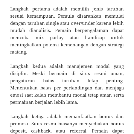
Langkah pertama adalah memilih jenis taruhan
sesuai kemampuan. Pemula disarankan memulai
dengan taruhan single atau over/under karena lebih
mudah dianalisis. Pemain berpengalaman dapat
mencoba mix parlay atau handicap untuk
meningkatkan potensi kemenangan dengan strategi
matang.
Langkah kedua adalah manajemen modal yang
disiplin. Meski bermain di situs resmi aman,
pengaturan batas taruhan tetap penting.
Menentukan batas per pertandingan dan menjaga
emosi saat kalah membantu modal tetap aman serta
permainan berjalan lebih lama.
Langkah ketiga adalah memanfaatkan bonus dan
promosi. Situs resmi biasanya menyediakan bonus
deposit, cashback, atau referral. Pemain dapat