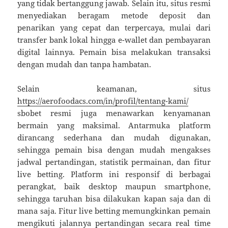
yang tidak bertanggung jawab. Selain itu, situs resmi
menyediakan beragam metode deposit dan
penarikan yang cepat dan terpercaya, mulai dari
transfer bank lokal hingga e-wallet dan pembayaran
digital lainnya. Pemain bisa melakukan transaksi
dengan mudah dan tanpa hambatan.
Selain keamanan, situs
https://aerofoodacs.com/in/profil/tentang-kami/
sbobet resmi juga menawarkan kenyamanan
bermain yang maksimal. Antarmuka platform
dirancang sederhana dan mudah digunakan,
sehingga pemain bisa dengan mudah mengakses
jadwal pertandingan, statistik permainan, dan fitur
live betting. Platform ini responsif di berbagai
perangkat, baik desktop maupun smartphone,
sehingga taruhan bisa dilakukan kapan saja dan di
mana saja. Fitur live betting memungkinkan pemain
mengikuti jalannya pertandingan secara real time