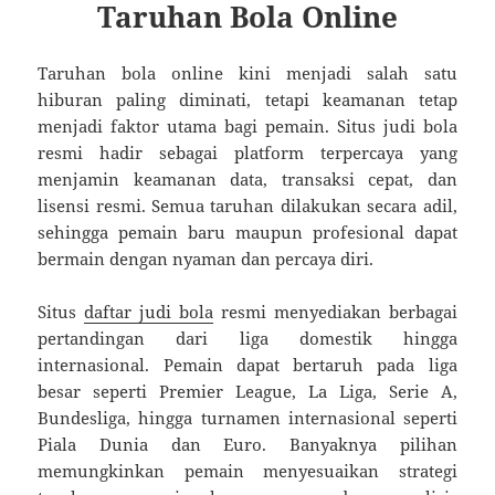
Taruhan Bola Online
Taruhan bola online kini menjadi salah satu
hiburan paling diminati, tetapi keamanan tetap
menjadi faktor utama bagi pemain. Situs judi bola
resmi hadir sebagai platform terpercaya yang
menjamin keamanan data, transaksi cepat, dan
lisensi resmi. Semua taruhan dilakukan secara adil,
sehingga pemain baru maupun profesional dapat
bermain dengan nyaman dan percaya diri.
Situs
daftar judi bola
resmi menyediakan berbagai
pertandingan dari liga domestik hingga
internasional. Pemain dapat bertaruh pada liga
besar seperti Premier League, La Liga, Serie A,
Bundesliga, hingga turnamen internasional seperti
Piala Dunia dan Euro. Banyaknya pilihan
memungkinkan pemain menyesuaikan strategi