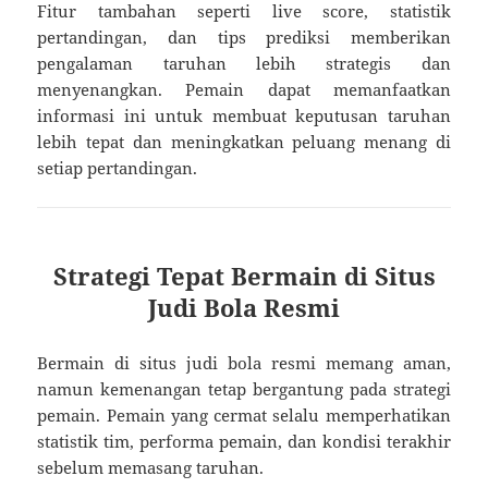
Fitur tambahan seperti live score, statistik
pertandingan, dan tips prediksi memberikan
pengalaman taruhan lebih strategis dan
menyenangkan. Pemain dapat memanfaatkan
informasi ini untuk membuat keputusan taruhan
lebih tepat dan meningkatkan peluang menang di
setiap pertandingan.
Strategi Tepat Bermain di Situs
Judi Bola Resmi
Bermain di situs judi bola resmi memang aman,
namun kemenangan tetap bergantung pada strategi
pemain. Pemain yang cermat selalu memperhatikan
statistik tim, performa pemain, dan kondisi terakhir
sebelum memasang taruhan.