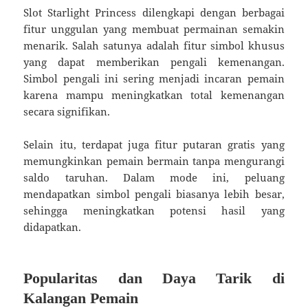
Slot Starlight Princess dilengkapi dengan berbagai
fitur unggulan yang membuat permainan semakin
menarik. Salah satunya adalah fitur simbol khusus
yang dapat memberikan pengali kemenangan.
Simbol pengali ini sering menjadi incaran pemain
karena mampu meningkatkan total kemenangan
secara signifikan.
Selain itu, terdapat juga fitur putaran gratis yang
memungkinkan pemain bermain tanpa mengurangi
saldo taruhan. Dalam mode ini, peluang
mendapatkan simbol pengali biasanya lebih besar,
sehingga meningkatkan potensi hasil yang
didapatkan.
Popularitas dan Daya Tarik di
Kalangan Pemain