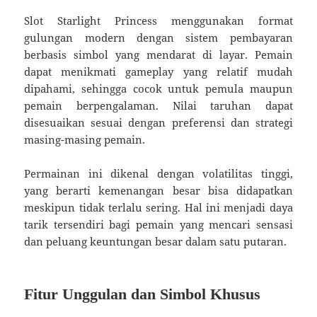
Slot Starlight Princess menggunakan format
gulungan modern dengan sistem pembayaran
berbasis simbol yang mendarat di layar. Pemain
dapat menikmati gameplay yang relatif mudah
dipahami, sehingga cocok untuk pemula maupun
pemain berpengalaman. Nilai taruhan dapat
disesuaikan sesuai dengan preferensi dan strategi
masing-masing pemain.
Permainan ini dikenal dengan volatilitas tinggi,
yang berarti kemenangan besar bisa didapatkan
meskipun tidak terlalu sering. Hal ini menjadi daya
tarik tersendiri bagi pemain yang mencari sensasi
dan peluang keuntungan besar dalam satu putaran.
Fitur Unggulan dan Simbol Khusus