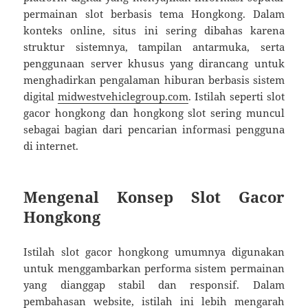
permainan slot berbasis tema Hongkong. Dalam
konteks online, situs ini sering dibahas karena
struktur sistemnya, tampilan antarmuka, serta
penggunaan server khusus yang dirancang untuk
menghadirkan pengalaman hiburan berbasis sistem
digital
midwestvehiclegroup.com
. Istilah seperti slot
gacor hongkong dan hongkong slot sering muncul
sebagai bagian dari pencarian informasi pengguna
di internet.
Mengenal Konsep Slot Gacor
Hongkong
Istilah slot gacor hongkong umumnya digunakan
untuk menggambarkan performa sistem permainan
yang dianggap stabil dan responsif. Dalam
pembahasan website, istilah ini lebih mengarah