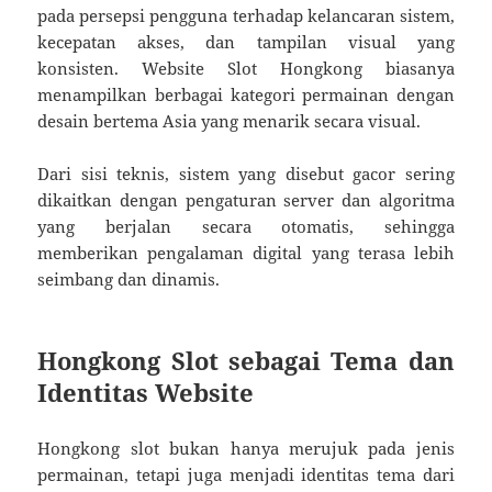
pada persepsi pengguna terhadap kelancaran sistem,
kecepatan akses, dan tampilan visual yang
konsisten. Website Slot Hongkong biasanya
menampilkan berbagai kategori permainan dengan
desain bertema Asia yang menarik secara visual.
Dari sisi teknis, sistem yang disebut gacor sering
dikaitkan dengan pengaturan server dan algoritma
yang berjalan secara otomatis, sehingga
memberikan pengalaman digital yang terasa lebih
seimbang dan dinamis.
Hongkong Slot sebagai Tema dan
Identitas Website
Hongkong slot bukan hanya merujuk pada jenis
permainan, tetapi juga menjadi identitas tema dari